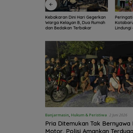
ini Hari Gegerkan
Peringati HAN 2026, Pemkab
Jaga Kon
yan B, Dua Rumah
Kotabaru Perkuat Komitmen
Intelkam
n Terbakar
Lindungi dan Penuhi Hak Anak
Persatu
Banjarmasin
,
Hukum & Peristiwa
2 Juni 2026
Pria Ditemukan Tak Bernyawa
Motor, Polisi Amankan Terdug