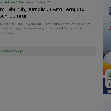
ru
,
Hukum & Peristiwa
6 Mei 2025
m Dibunuh, Jurnalis Juwita Ternyata
buhi Jumran
IMANTAN.COM, BANJARBARU – Terungkap, ternyata sebelum
 korbannya, Juwita (seorang jurnalis asal Banjarbaru),
 Oknum…
Selengkapnya