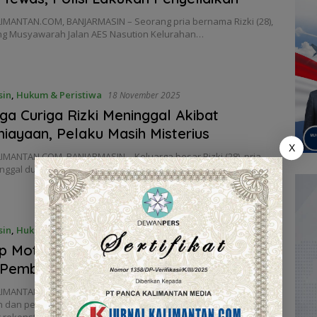
IMANTAN.COM, BANJARMASIN – Seorang pria bernama Rizki (28),
g Musyawarah Jalan AES Nasution Kelurahan…
sin
,
Hukum & Peristiwa
18 November 2025
ga Curiga Rizki Meninggal Akibat
iayaan, Pelaku Masih Misterius
X
IMANTAN.COM, BANJARMASIN – Keluarga besar Rizki (28), pria
nggal dunia usai mendapat perawatan di…
sin
,
Hukum & Peristiwa
10 November 2025
 Motif Emosional Pelaku, Rekonstruksi
Pembunuhan Bidan di Kelayan A
IMANTAN.COM,BANJARMASIN – Sebagai bagian dari proses
n dan pembuktian hukum, Polsek Banjarmasin Selatan
 rekonstruksi…