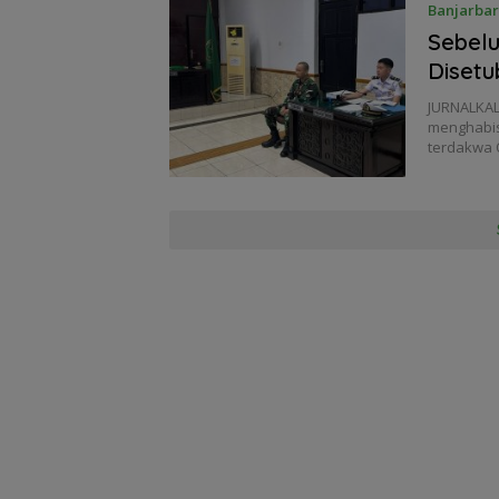
Banjarba
Sebelu
Disetu
JURNALKAL
menghabisi
terdakwa