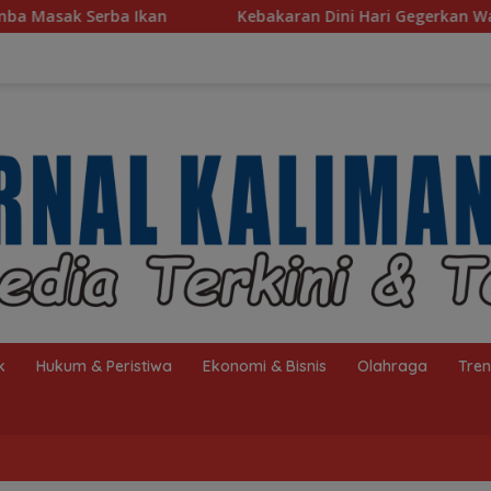
Kebakaran Dini Hari Gegerkan Warga Kelayan B, Dua Ruma
k
Hukum & Peristiwa
Ekonomi & Bisnis
Olahraga
Tre