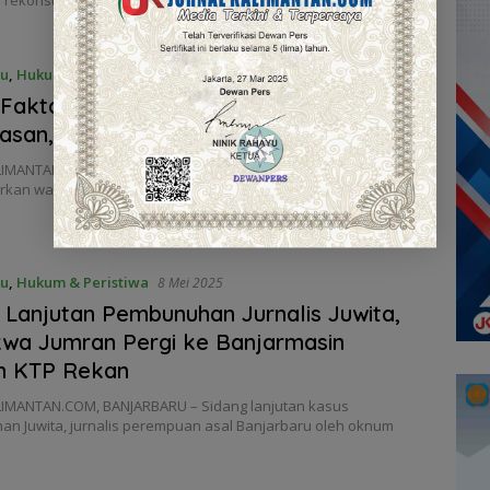
ru
,
Hukum & Peristiwa
19 Juli 2025
Fakta Kasus Istri Bunuh Suami di
asan, Kabupaten Banjar
LIMANTAN.COM, BANJARBARU – Kasus pembunuhan yang
kan warga Dusun Uman, Desa Paramasan, Kabupaten Banjar,
ru
,
Hukum & Peristiwa
8 Mei 2025
 Lanjutan Pembunuhan Jurnalis Juwita,
wa Jumran Pergi ke Banjarmasin
n KTP Rekan
IMANTAN.COM, BANJARBARU – Sidang lanjutan kasus
n Juwita, jurnalis perempuan asal Banjarbaru oleh oknum