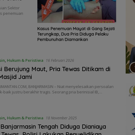
ian Sektor
sus penemuan
Kasus Penemuan Mayat di Gang Sejati
Terungkap, Dua Pria Diduga Pelaku
Pembunuhan Diamankan
sin
,
Hukum & Peristiwa
16 Februari 2026
i Berujung Maut, Pria Tewas Ditikam di
Masjid Jami
IMANTAN.COM, BANJARMASIN – Niat menyelesaikan persoalan
k-baik justru berakhir tragis. Seorang pria berinisial IB,…
sin
,
Hukum & Peristiwa
18 November 2025
i Banjarmasin Tengah Diduga Dianiaya
 Tewas, Polisi Lakukan Penyelidikan