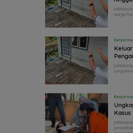
JURNALKAL
warga Gan
Banjarma
Keluar
Pengan
JURNALKAL
yang meni
Banjarma
Ungkap
Kasus 
JURNALKAL
penyidika
menggelar