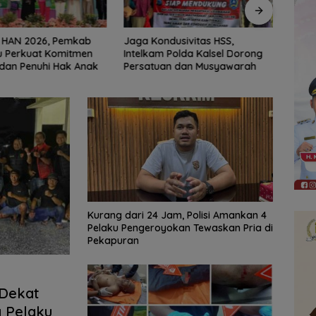
dusivitas HSS,
Erick Thohir Janjikan Evaluasi
Indon
 Polda Kalsel Dorong
Usai Indonesia Tersingkir
ASEA
an dan Musyawarah
Usai 
Kurang dari 24 Jam, Polisi Amankan 4
Pelaku Pengeroyokan Tewaskan Pria di
Pekapuran
 Dekat
a Pelaku