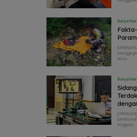
Banjarba
Fakta-
Param
JURNALKA
menggeger
terus…
Banjarba
Sidang
Terdak
denga
JURNALKAL
pembunuha
Anggota…