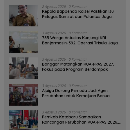
2 Agustus 2026
0 Komentar
Kepala Bappenda Kalsel Pastikan Isu
Petugas Samsat dan Polantas Jaga
SPBU Mulai 1 Agustus Adalah Hoaks
3 Agustus 2026
0 Komentar
785 Warga Antusias Kunjungi KRI
Banjarmasin-592, Operasi Trisula Jaya
Tinggalkan Kesan di Kotabaru
3 Agustus 2026
0 Komentar
‎Banggar Matangkan KUA-PPAS 2027,
Fokus pada Program Berdampak
3 Agustus 2026
0 Komentar
‎Alpiya Dorong Pemuda Jadi Agen
Perubahan untuk Kemajuan Banua ‎
3 Agustus 2026
0 Komentar
Pemkab Kotabaru Sampaikan
Rancangan Perubahan KUA-PPAS 2026,
PAD Diproyeksi Rp557,7 Miliar