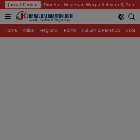
Langsung
Hari Gegerkan Warga Kelayan B, Dua Rumah dan Bedakan Terba
Jurnal Terkini
ke
konten
Home
Kalsel
Regional
Politik
Hukum & Peristiwa
Ekonom