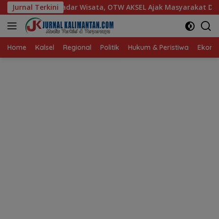
Langsung
Wisata, OTW AKSEL Ajak Masyarakat Dukung Produk Lokal Taba
Jurnal Terkini
ke
konten
Home
Kalsel
Regional
Politik
Hukum & Peristiwa
Ekonom