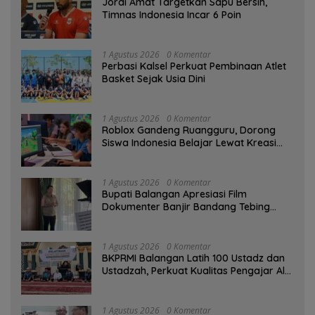
Jordi Amat Targetkan Sapu Bersih,
Timnas Indonesia Incar 6 Poin
1 Agustus 2026
0 Komentar
Perbasi Kalsel Perkuat Pembinaan Atlet
Basket Sejak Usia Dini
1 Agustus 2026
0 Komentar
Roblox Gandeng Ruangguru, Dorong
Siswa Indonesia Belajar Lewat Kreasi
Digital
1 Agustus 2026
0 Komentar
Bupati Balangan Apresiasi Film
Dokumenter Banjir Bandang Tebing
Tinggi sebagai Media Edukasi
1 Agustus 2026
0 Komentar
BKPRMI Balangan Latih 100 Ustadz dan
Ustadzah, Perkuat Kualitas Pengajar Al-
Qur’an
1 Agustus 2026
0 Komentar