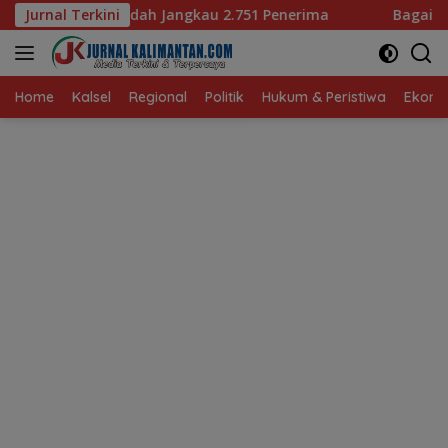
Langsung
ngkau 2.751 Penerima
Jurnal Terkini
Bagaimana KIP Hadapi Deepfake
ke
konten
Home
Kalsel
Regional
Politik
Hukum & Peristiwa
Ekonom