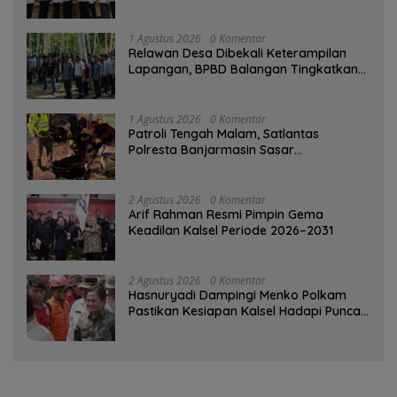
1 Agustus 2026
0 Komentar
Relawan Desa Dibekali Keterampilan
Lapangan, BPBD Balangan Tingkatkan
Kesiapsiagaan Bencana
1 Agustus 2026
0 Komentar
Patroli Tengah Malam, Satlantas
Polresta Banjarmasin Sasar
Pelanggaran dan Balap Liar
2 Agustus 2026
0 Komentar
Arif Rahman Resmi Pimpin Gema
Keadilan Kalsel Periode 2026–2031
2 Agustus 2026
0 Komentar
Hasnuryadi Dampingi Menko Polkam
Pastikan Kesiapan Kalsel Hadapi Puncak
Musim Kemarau