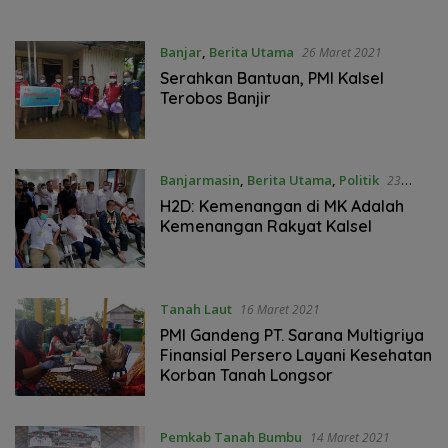
Banjar
,
Berita Utama
26 Maret 2021
Serahkan Bantuan, PMI Kalsel
Terobos Banjir
Banjarmasin
,
Berita Utama
,
Politik
23
Maret 2021
H2D: Kemenangan di MK Adalah
Kemenangan Rakyat Kalsel
Tanah Laut
16 Maret 2021
PMI Gandeng PT. Sarana Multigriya
Finansial Persero Layani Kesehatan
Korban Tanah Longsor
Pemkab Tanah Bumbu
14 Maret 2021