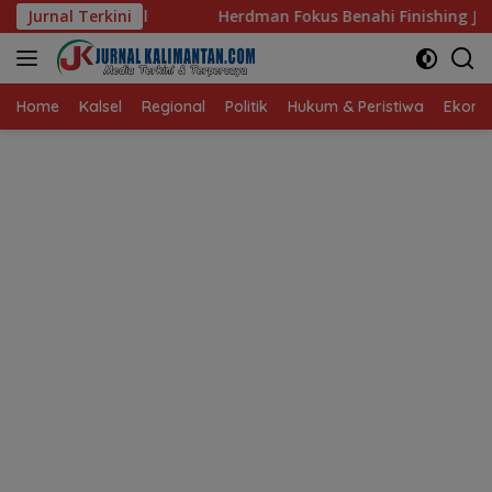
Langsung
Herdman Fokus Benahi Finishing Jelang Lawan Singapura
Jurnal Terkini
ke
konten
Home
Kalsel
Regional
Politik
Hukum & Peristiwa
Ekonom