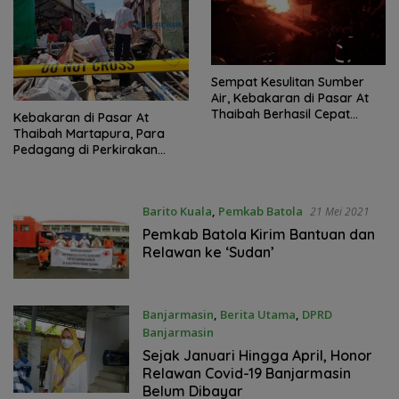
Sempat Kesulitan Sumber
Air, Kebakaran di Pasar At
Thaibah Berhasil Cepat
Kebakaran di Pasar At
Dipadamkan
Thaibah Martapura, Para
Pedagang di Perkirakan
Mengalami Kerugian
Mencapai Rp 1,43 Miliar
Barito Kuala
,
Pemkab Batola
21 Mei 2021
Pemkab Batola Kirim Bantuan dan
Relawan ke ‘Sudan’
Banjarmasin
,
Berita Utama
,
DPRD
Banjarmasin
15 April 2021
Sejak Januari Hingga April, Honor
Relawan Covid-19 Banjarmasin
Belum Dibayar