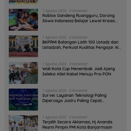
1 Agustus 2026
0 Komentar
Roblox Gandeng Ruangguru, Dorong
Siswa Indonesia Belajar Lewat Kreasi
Digital
1 Agustus 2026
0 Komentar
BKPRMI Balangan Latih 100 Ustadz dan
Ustadzah, Perkuat Kualitas Pengajar Al-
Qur’an
1 Agustus 2026
0 Komentar
Wali Kota Cup Menembak Jadi Ajang
Seleksi Atlet Kalsel Menuju Pra-PON
1 Agustus 2026
0 Komentar
Survei: Layanan Teknologi Paling
Dipercaya Justru Paling Cepat
Ditinggalkan Saat Bermasalah
1 Agustus 2026
0 Komentar
‎Terpilih Secara Aklamasi, Hj Ananda
Resmi Pimpin PMI Kota Banjarmasin