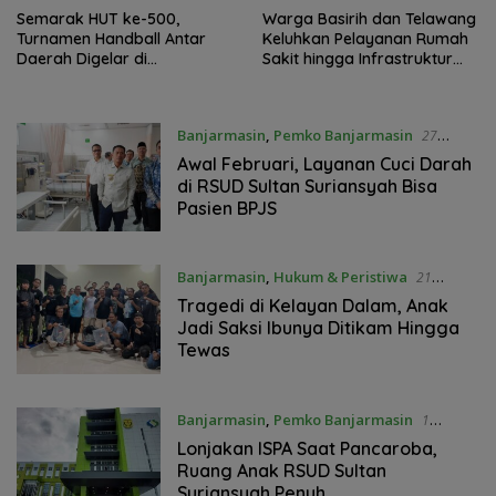
Semarak HUT ke-500,
Warga Basirih dan Telawang
Turnamen Handball Antar
Keluhkan Pelayanan Rumah
Daerah Digelar di
Sakit hingga Infrastruktur
Banjarmasin
dalam Reses Samosir
Banjarmasin
,
Pemko Banjarmasin
27
Januari 2026
Awal Februari, Layanan Cuci Darah
di RSUD Sultan Suriansyah Bisa
Pasien BPJS
Banjarmasin
,
Hukum & Peristiwa
21
Oktober 2025
Tragedi di Kelayan Dalam, Anak
Jadi Saksi Ibunya Ditikam Hingga
Tewas
Banjarmasin
,
Pemko Banjarmasin
1
Oktober 2025
Lonjakan ISPA Saat Pancaroba,
Ruang Anak RSUD Sultan
Suriansyah Penuh