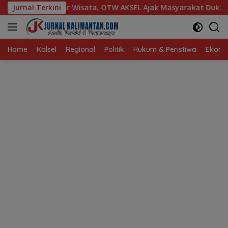
Langsung
ta, OTW AKSEL Ajak Masyarakat Dukung Produk Lokal Tabalong
Jurnal Terkini
ke
konten
Home
Kalsel
Regional
Politik
Hukum & Peristiwa
Ekonom