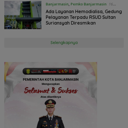
Banjarmasin
,
Pemko Banjarmasin
16
Januari 2025
Ada Layanan Hemodialisa, Gedung
Pelayanan Terpadu RSUD Sultan
Suriansyah Diresmikan
Selengkapnya