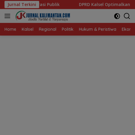
Langsung
ik
Jurnal Terkini
‎DPRD Kalsel Optimalkan Aset Badan Penghubung de
ke
konten
Home
Kalsel
Regional
Politik
Hukum & Peristiwa
Ekonom