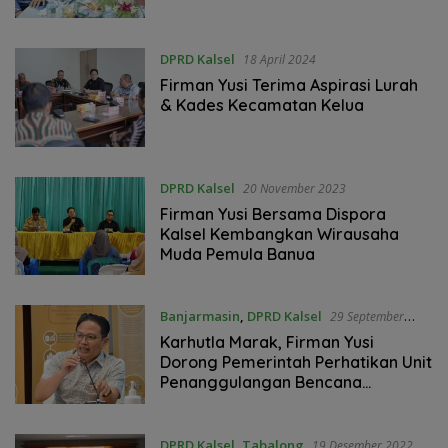
DPRD Kalsel
18 April 2024
Firman Yusi Terima Aspirasi Lurah
& Kades Kecamatan Kelua
DPRD Kalsel
20 November 2023
Firman Yusi Bersama Dispora
Kalsel Kembangkan Wirausaha
Muda Pemula Banua
Banjarmasin
,
DPRD Kalsel
29 September
2023
Karhutla Marak, Firman Yusi
Dorong Pemerintah Perhatikan Unit
Penanggulangan Bencana
Swadaya
DPRD Kalsel
,
Tabalong
19 Desember 2022