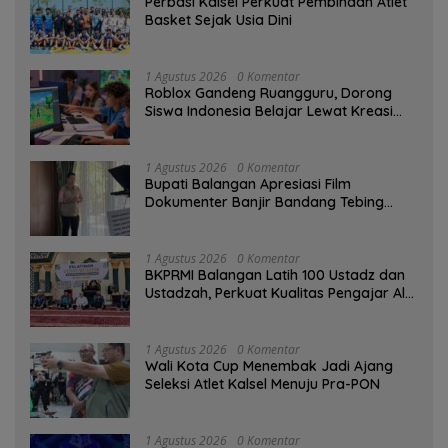
Perbasi Kalsel Perkuat Pembinaan Atlet
Basket Sejak Usia Dini
1 Agustus 2026
0 Komentar
Roblox Gandeng Ruangguru, Dorong
Siswa Indonesia Belajar Lewat Kreasi
Digital
1 Agustus 2026
0 Komentar
Bupati Balangan Apresiasi Film
Dokumenter Banjir Bandang Tebing
Tinggi sebagai Media Edukasi
1 Agustus 2026
0 Komentar
BKPRMI Balangan Latih 100 Ustadz dan
Ustadzah, Perkuat Kualitas Pengajar Al-
Qur’an
1 Agustus 2026
0 Komentar
Wali Kota Cup Menembak Jadi Ajang
Seleksi Atlet Kalsel Menuju Pra-PON
1 Agustus 2026
0 Komentar