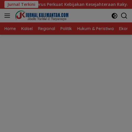
Langsung
 Perkuat Kebijakan Kesejahteraan Rakyat
Jurnal Terkini
Baru 10 Perse
ke
konten
Home
Kalsel
Regional
Politik
Hukum & Peristiwa
Ekonom