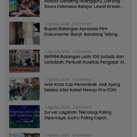
Roblox Gandeng Ruangguru, Dorong
Siswa Indonesia Belajar Lewat Kreasi
Digital
1 Agustus 2026
0 Komentar
Bupati Balangan Apresiasi Film
Dokumenter Banjir Bandang Tebing
Tinggi sebagai Media Edukasi
1 Agustus 2026
0 Komentar
BKPRMI Balangan Latih 100 Ustadz dan
Ustadzah, Perkuat Kualitas Pengajar Al-
Qur’an
1 Agustus 2026
0 Komentar
Wali Kota Cup Menembak Jadi Ajang
Seleksi Atlet Kalsel Menuju Pra-PON
1 Agustus 2026
0 Komentar
Survei: Layanan Teknologi Paling
Dipercaya Justru Paling Cepat
Ditinggalkan Saat Bermasalah
1 Agustus 2026
0 Komentar