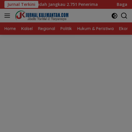
Langsung
gkau 2.751 Penerima
Jurnal Terkini
Bagaimana KIP Hadapi Deepfake 
ke
konten
Home
Kalsel
Regional
Politik
Hukum & Peristiwa
Ekonom