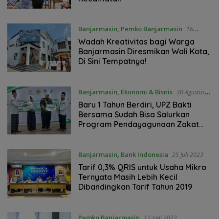
Banjarmasin
,
Pemko Banjarmasin
16
Oktober 2023
Wadah Kreativitas bagi Warga
Banjarmasin Diresmikan Wali Kota,
Di Sini Tempatnya!
Banjarmasin
,
Ekonomi & Bisnis
30 Agustus
2023
Baru 1 Tahun Berdiri, UPZ Bakti
Bersama Sudah Bisa Salurkan
Program Pendayagunaan Zakat
Infak Sedekah
Banjarmasin
,
Bank Indonesia
25 Juli 2023
Tarif 0,3% QRIS untuk Usaha Mikro
Ternyata Masih Lebih Kecil
Dibandingkan Tarif Tahun 2019
Pemko Banjarmasin
12 Juni 2023