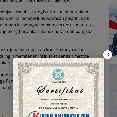
onal maupun internasional,” ujarnya.
 menjadi wadah strategis untuk memperdalam
an, serta memperluas wawasan pelatih, baik
 pelatihan ini sebagai momentum untuk mencetak
i yang mengharumkan nama daerah dan bangsa,”
Putra, juga menegaskan komitmennya dalam
X
a ingin membenahi fisik atlet dengan metode
i akan mengikuti,” tegasnya.
i dari 4 perempuan dan 26 laki-laki, dengan
a Pendidikan Pelatih Olahraga (LP2O) dan
gaan (Lankor).