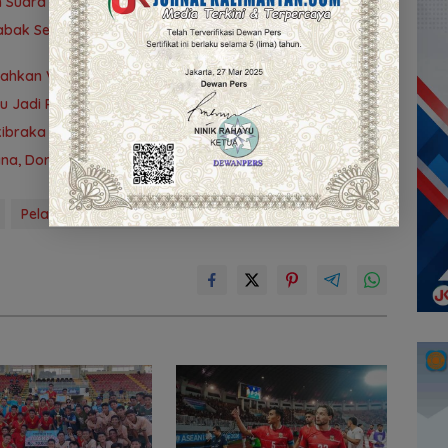
 Suara TP PKK Tanah Bumbu Sabet Juara II
 Babak Semifinal Gubernur Cup Road to Pangdam
alahkan Vietnam
bu Jadi Ruang Berkumpul Warga Desa Madu Retno
braka 2026, Tekankan Disiplin dan Integritas
a, Dorong Lahirnya Atlet Berprestasi
Pelatihan Nasional Level 2