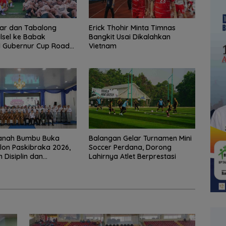
ar dan Tabalong
Erick Thohir Minta Timnas
alsel ke Babak
Bangkit Usai Dikalahkan
l Gubernur Cup Road
Vietnam
dam XXII/Tambun
Tanah Bumbu Buka
Balangan Gelar Turnamen Mini
alon Paskibraka 2026,
Soccer Perdana, Dorong
 Disiplin dan
Lahirnya Atlet Berprestasi
s