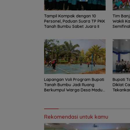
Tampil Kompak dengan 10
Tim Banj
Personel, Paduan Suara TP PKK
Wakili K
Tanah Bumbu Sabet Juara II
Semifina
to Pang
Bungai
Lapangan Voli Program Bupati
Bupati 
Tanah Bumbu Jadi Ruang
Diklat C
Berkumpul Warga Desa Madu
Tekankan
Retno
Integrita
Rekomendasi untuk kamu