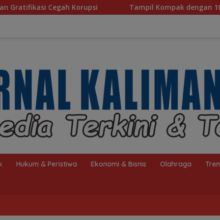
Tampil Kompak dengan 10 Personel, Paduan Suara TP PK
k
Hukum & Peristiwa
Ekonomi & Bisnis
Olahraga
Tre