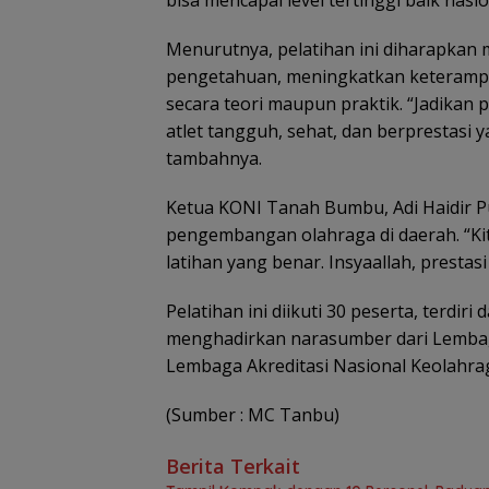
bisa mencapai level tertinggi baik nasi
Menurutnya, pelatihan ini diharapkan
pengetahuan, meningkatkan keterampil
secara teori maupun praktik. “Jadikan
atlet tangguh, sehat, dan berprestas
tambahnya.
Ketua KONI Tanah Bumbu, Adi Haidir 
pengembangan olahraga di daerah. “Kit
latihan yang benar. Insyaallah, prestas
Pelatihan ini diikuti 30 peserta, terdir
menghadirkan narasumber dari Lembag
Lembaga Akreditasi Nasional Keolahra
(Sumber : MC Tanbu)
Berita Terkait