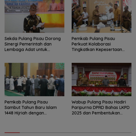
Sekda Pulang Pisau Dorong
Pemkab Pulang Pisau
Sinergi Pemerintah dan
Perkuat Kolaborasi
Lembaga Adat untuk
Tingkatkan Kepesertaan
Pembangunan Daerah
JKN-KIS
Pemkab Pulang Pisau
Wabup Pulang Pisau Hadiri
Sambut Tahun Baru Islam
Paripurna DPRD Bahas LKPD
1448 Hijriah dengan
2025 dan Pembentukan
Istighosah dan Doa Bersama
BPPD