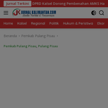
Langsung
 Dorong Pembenahan AMKS Hasanuddin
Jurnal Terkini
Ketua TP PKK Ka
ke
konten
Home
Kalsel
Regional
Politik
Hukum & Peristiwa
Ekonom
Beranda
Pemkab Pulang Pisau
Pemkab Pulang Pisau
,
Pulang Pisau