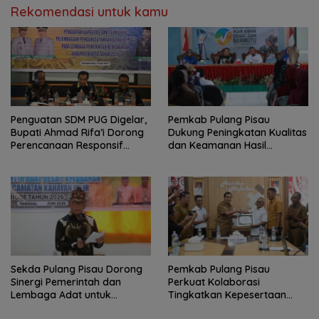
Rekomendasi untuk kamu
Penguatan SDM PUG Digelar,
Pemkab Pulang Pisau
Bupati Ahmad Rifa’i Dorong
Dukung Peningkatan Kualitas
Perencanaan Responsif
dan Keamanan Hasil
Gender
Perikanan
Sekda Pulang Pisau Dorong
Pemkab Pulang Pisau
Sinergi Pemerintah dan
Perkuat Kolaborasi
Lembaga Adat untuk
Tingkatkan Kepesertaan
Pembangunan Daerah
JKN-KIS