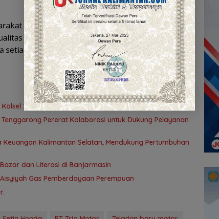
rakat untuk terus memilih Honda sebagai merek
alitas produk yang teruji dan pelayanan purna jual
a setia dalam setiap perjalanan para konsumen.
 Kalsel 2026, Kesempatan bagi Pencari Kerja
BO Tenggarong Pererat Kolaborasi untuk Dukung Pelayanan
asa Keuangan Kalimantan Selatan, Mendukung Pertumbuhan
azar dan Literasi di Banjarmasin
k–’Aisyiyah Gas Pemberdayaan Perempuan
r.
 Setia Honda
PT Trio Motor
Teladan baru motor