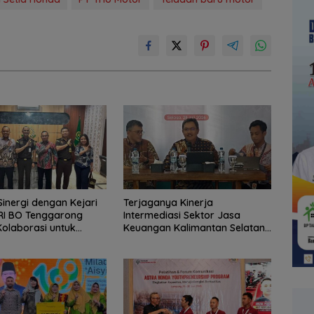
Sinergi dengan Kejari
Terjaganya Kinerja
RI BO Tenggarong
Intermediasi Sektor Jasa
Kolaborasi untuk
Keuangan Kalimantan Selatan,
elayanan Publik
Mendukung Pertumbuhan
Ekonomi Daerah