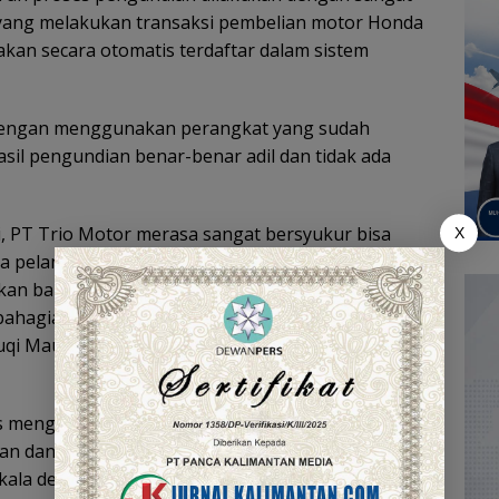
n yang melakukan transaksi pembelian motor Honda
akan secara otomatis terdaftar dalam sistem
 dengan menggunakan perangkat yang sudah
asil pengundian benar-benar adil dan tidak ada
, PT Trio Motor merasa sangat bersyukur bisa
X
 pelanggan setia Honda melalui program Berkah
ukkan bahwa Honda tidak hanya peduli dengan
ebahagiaan dan kepuasan pelanggan,” ucap
i Maulana, melalui siaran persnya, Kamis
rus mengembangkan program-program yang
an dan masyarakat. Program “Berkah Dari Honda”
rkala dengan hadiah-hadiah yang semakin menarik