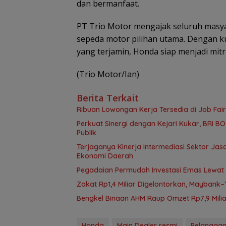
dan bermanfaat.
PT Trio Motor mengajak seluruh masya
sepeda motor pilihan utama. Dengan ku
yang terjamin, Honda siap menjadi mitr
(Trio Motor/Ian)
Berita Terkait
Ribuan Lowongan Kerja Tersedia di Job Fair
Perkuat Sinergi dengan Kejari Kukar, BRI 
Publik
Terjaganya Kinerja Intermediasi Sektor J
Ekonomi Daerah
Pegadaian Permudah Investasi Emas Lewat B
Zakat Rp1,4 Miliar Digelontorkan, Mayban
Bengkel Binaan AHM Raup Omzet Rp7,9 Milia
Honda
Main Dealer resmi
Pelanggan