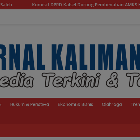
alsel Dorong Pembenahan AMKS Hasanuddin
Ketua TP P
k
Hukum & Peristiwa
Ekonomi & Bisnis
Olahraga
Tre