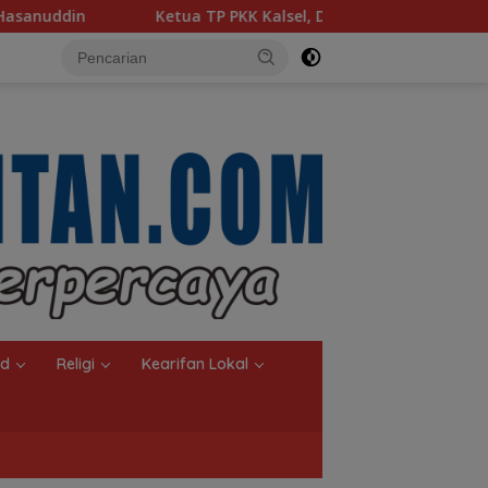
KK Kalsel, Dorong Kreasi Olahan Ikan Hingga Tingkat Nasional
nd
Religi
Kearifan Lokal