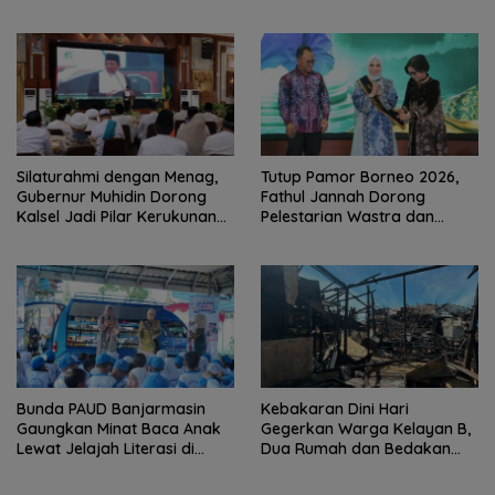
Alumni Paskibraka Nasional
Silaturahmi dengan Menag,
Tutup Pamor Borneo 2026,
Gubernur Muhidin Dorong
Fathul Jannah Dorong
Kalsel Jadi Pilar Kerukunan
Pelestarian Wastra dan
Beragama
Digitalisasi UMKM
Bunda PAUD Banjarmasin
Kebakaran Dini Hari
Gaungkan Minat Baca Anak
Gegerkan Warga Kelayan B,
Lewat Jelajah Literasi di
Dua Rumah dan Bedakan
Taman Jahri Saleh
Terbakar