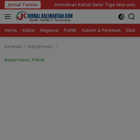
Langsung
rat Kalsel Gelar Tiga Aksi untuk Rakyat
Jurnal Terkini
Gisela Cindy
ke
konten
Home
Kalsel
Regional
Politik
Hukum & Peristiwa
Ekonom
Beranda
Banjarmasin
Banjarmasin
,
Politik