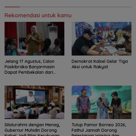
Rekomendasi untuk kamu
Jelang 17 Agustus, Calon
Demokrat Kalsel Gelar Tiga
Paskibraka Banjarmasin
Aksi untuk Rakyat
Dapat Pembekalan dari
Alumni Paskibraka Nasional
Silaturahmi dengan Menag,
Tutup Pamor Borneo 2026,
Gubernur Muhidin Dorong
Fathul Jannah Dorong
Kalsel Jadi Pilar Kerukunan
Pelestarian Wastra dan