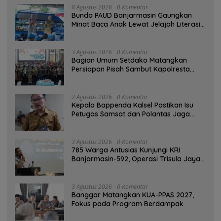
8 Agustus 2026
0 Komentar
Bunda PAUD Banjarmasin Gaungkan
Minat Baca Anak Lewat Jelajah Literasi
di Taman Jahri Saleh
3 Agustus 2026
0 Komentar
Bagian Umum Setdako Matangkan
Persiapan Pisah Sambut Kapolresta
Banjarmasin
2 Agustus 2026
0 Komentar
Kepala Bappenda Kalsel Pastikan Isu
Petugas Samsat dan Polantas Jaga
SPBU Mulai 1 Agustus Adalah Hoaks
3 Agustus 2026
0 Komentar
785 Warga Antusias Kunjungi KRI
Banjarmasin-592, Operasi Trisula Jaya
Tinggalkan Kesan di Kotabaru
3 Agustus 2026
0 Komentar
‎Banggar Matangkan KUA-PPAS 2027,
Fokus pada Program Berdampak