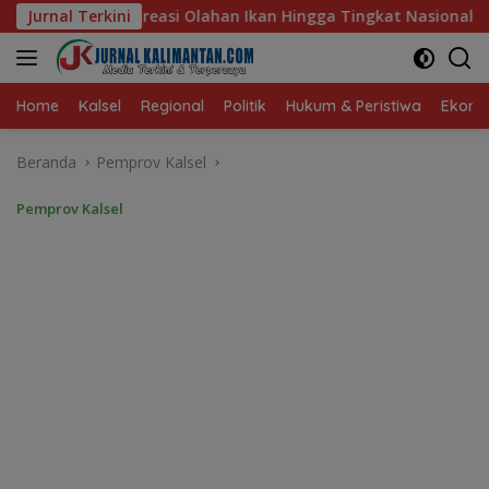
Langsung
Ikan Hingga Tingkat Nasional Pada Lomba Masak Serba Ikan
Jurnal Terkini
ke
konten
Home
Kalsel
Regional
Politik
Hukum & Peristiwa
Ekonom
Beranda
Pemprov Kalsel
Pemprov Kalsel