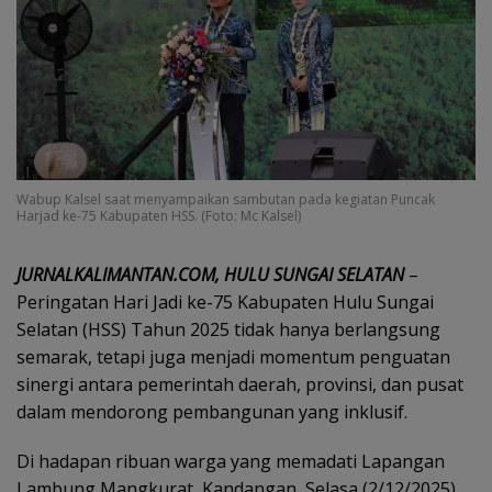
Wabup Kalsel saat menyampaikan sambutan pada kegiatan Puncak
Harjad ke-75 Kabupaten HSS. (Foto: Mc Kalsel)
JURNALKALIMANTAN.COM, HULU SUNGAI SELATAN
–
Peringatan Hari Jadi ke-75 Kabupaten Hulu Sungai
Selatan (HSS) Tahun 2025 tidak hanya berlangsung
semarak, tetapi juga menjadi momentum penguatan
sinergi antara pemerintah daerah, provinsi, dan pusat
dalam mendorong pembangunan yang inklusif.
Di hadapan ribuan warga yang memadati Lapangan
Lambung Mangkurat, Kandangan, Selasa (2/12/2025),