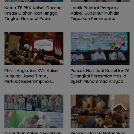
Ketua TP PKK Kalsel, Dorong
Lantik Pejabat Pemprov
Kreasi Olahan Ikan Hingga
Kalsel, Gubernur Muhidin
Tingkat Nasional Pada
Tegaskan Penempatan
Lomba Masak Serba Ikan
Berbasis Talenta
PKN II Angkatan XVIII Kalsel
Puncak Hari Jadi Kalsel ke-76
Kunjungi Jawa Timur,
Dirangkai Peresmian Masjid
Perkuat Kepemimpinan
Syekh Muhammad Arsyad Al
Adaptif
Banjari
Dislautkan Kalsel Gencarkan
Pemprov Kalsel Matangkan