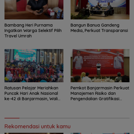
Bambang Heri Purnama
Bangun Banua Gandeng
Ingatkan Warga Selektif Pilih
Media, Perkuat Transparansi
Travel Umrah
Ratusan Pelajar Meriahkan
Pemkot Banjarmasin Perkuat
Puncak Hari Anak Nasional
Manajemen Risiko dan
ke-42 di Banjarmasin, Wali
Pengendalian Gratifikasi
Kota Ajak Wujudkan
Cegah Korupsi
Generasi Emas
Rekomendasi untuk kamu