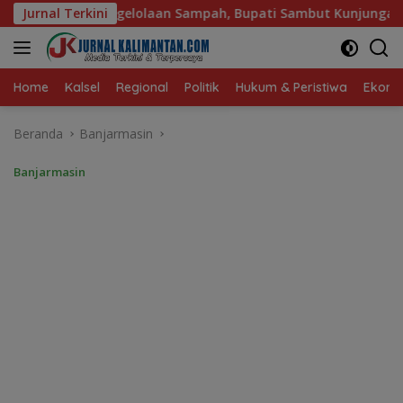
Langsung
, Bupati Sambut Kunjungan Istri Menteri LH
Jurnal Terkini
Sambut K
ke
konten
Home
Kalsel
Regional
Politik
Hukum & Peristiwa
Ekonom
Beranda
Banjarmasin
Banjarmasin