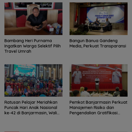
Bambang Heri Purnama
Bangun Banua Gandeng
Ingatkan Warga Selektif Pilih
Media, Perkuat Transparansi
Travel Umrah
Ratusan Pelajar Meriahkan
Pemkot Banjarmasin Perkuat
Puncak Hari Anak Nasional
Manajemen Risiko dan
ke-42 di Banjarmasin, Wali
Pengendalian Gratifikasi
Kota Ajak Wujudkan
Cegah Korupsi
Generasi Emas