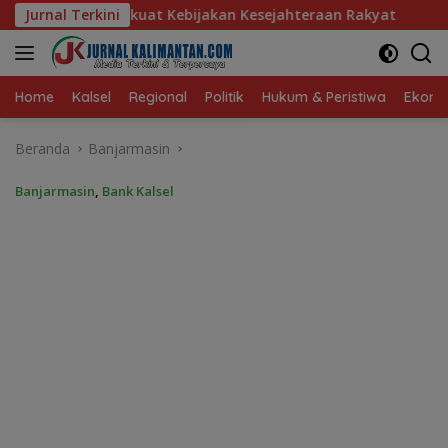
Langsung
jakan Kesejahteraan Rakyat
Jurnal Terkini
Baru 10 Persen, Aktivasi I
ke
konten
Home
Kalsel
Regional
Politik
Hukum & Peristiwa
Ekonom
Beranda
Banjarmasin
Banjarmasin
,
Bank Kalsel