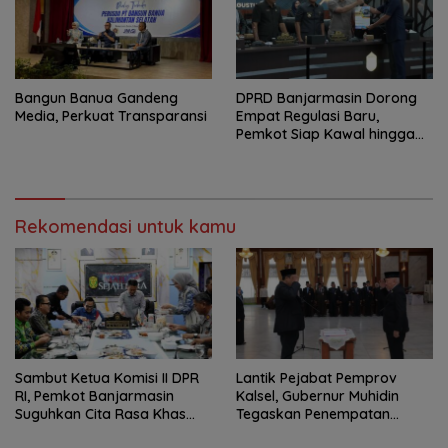
Bangun Banua Gandeng
DPRD Banjarmasin Dorong
Media, Perkuat Transparansi
Empat Regulasi Baru,
Pemkot Siap Kawal hingga
Jadi Perda
Rekomendasi untuk kamu
Sambut Ketua Komisi II DPR
Lantik Pejabat Pemprov
RI, Pemkot Banjarmasin
Kalsel, Gubernur Muhidin
Suguhkan Cita Rasa Khas
Tegaskan Penempatan
Banjar
Berbasis Talenta