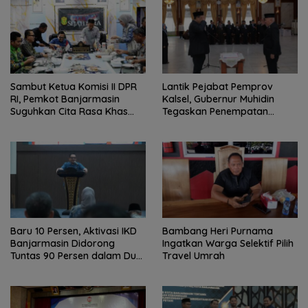
Sambut Ketua Komisi II DPR
Lantik Pejabat Pemprov
RI, Pemkot Banjarmasin
Kalsel, Gubernur Muhidin
Suguhkan Cita Rasa Khas
Tegaskan Penempatan
Banjar
Berbasis Talenta
Baru 10 Persen, Aktivasi IKD
Bambang Heri Purnama
Banjarmasin Didorong
Ingatkan Warga Selektif Pilih
Tuntas 90 Persen dalam Dua
Travel Umrah
Bulan