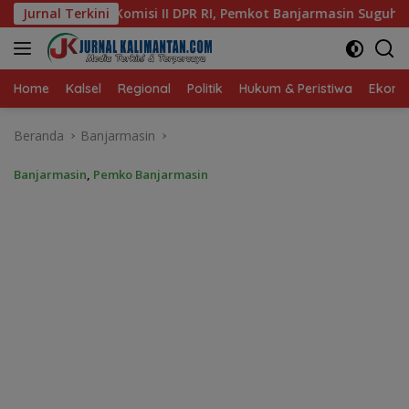
Langsung
I, Pemkot Banjarmasin Suguhkan Cita Rasa Khas Banjar
Jurnal Terkini
ke
konten
Home
Kalsel
Regional
Politik
Hukum & Peristiwa
Ekonom
Beranda
Banjarmasin
Banjarmasin
,
Pemko Banjarmasin