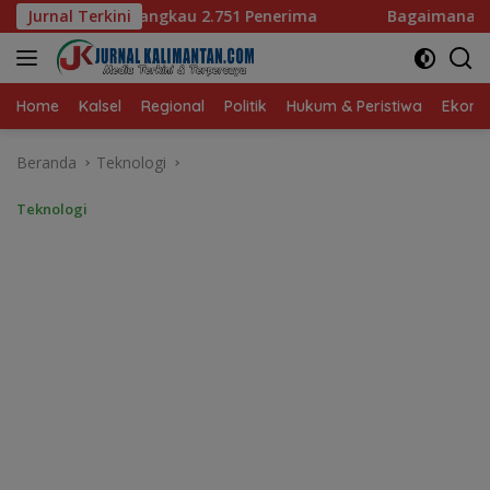
Langsung
51 Penerima
Jurnal Terkini
Bagaimana KIP Hadapi Deepfake dan Hoak
ke
konten
Home
Kalsel
Regional
Politik
Hukum & Peristiwa
Ekonom
Beranda
Teknologi
Teknologi