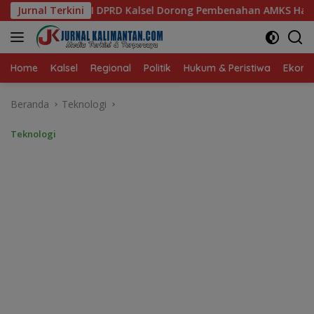
Langsung
el Dorong Pembenahan AMKS Hasanuddin
Jurnal Terkini
Ketua TP PKK 
ke
konten
Home
Kalsel
Regional
Politik
Hukum & Peristiwa
Ekonom
Beranda
Teknologi
Teknologi