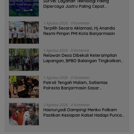
Survei: Layanan Teknologi Paling
Dipercaya Justru Paling Cepat
Ditinggalkan Saat Bermasalah
1 Agustus 2026
0 Komentar
‎Terpilih Secara Aklamasi, Hj Ananda
Resmi Pimpin PMI Kota Banjarmasin
1 Agustus 2026
0 Komentar
Relawan Desa Dibekali Keterampilan
Lapangan, BPBD Balangan Tingkatkan
Kesiapsiagaan Bencana
1 Agustus 2026
0 Komentar
Patroli Tengah Malam, Satlantas
Polresta Banjarmasin Sasar
Pelanggaran dan Balap Liar
2 Agustus 2026
0 Komentar
Hasnuryadi Dampingi Menko Polkam
Pastikan Kesiapan Kalsel Hadapi Puncak
Musim Kemarau