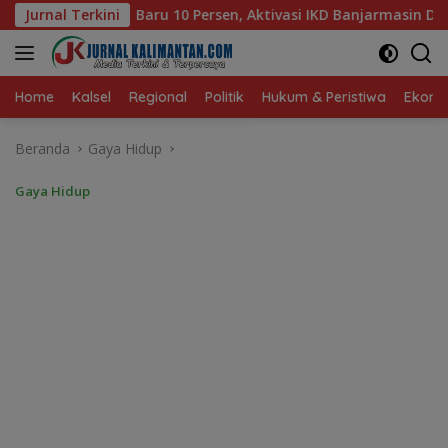
Langsung
 Persen, Aktivasi IKD Banjarmasin Didorong Tuntas 90 Persen d
Jurnal Terkini
ke
konten
Home
Kalsel
Regional
Politik
Hukum & Peristiwa
Ekonom
Beranda
Gaya Hidup
Gaya Hidup