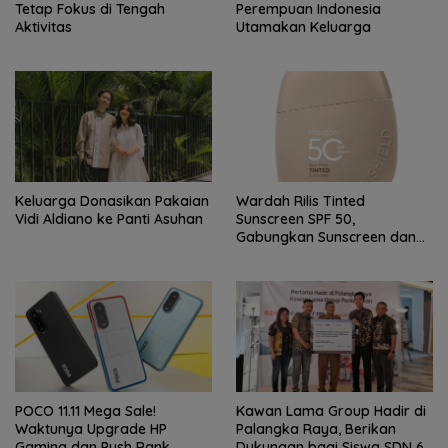
Tetap Fokus di Tengah
Perempuan Indonesia
Aktivitas
Utamakan Keluarga
Keluarga Donasikan Pakaian
Wardah Rilis Tinted
Vidi Aldiano ke Panti Asuhan
Sunscreen SPF 50,
Gabungkan Sunscreen dan
Makeup dalam Satu Produk
POCO 11.11 Mega Sale!
Kawan Lama Group Hadir di
Waktunya Upgrade HP
Palangka Raya, Berikan
Gaming dan Push Rank
Dukungan bagi Siswa SDN 6