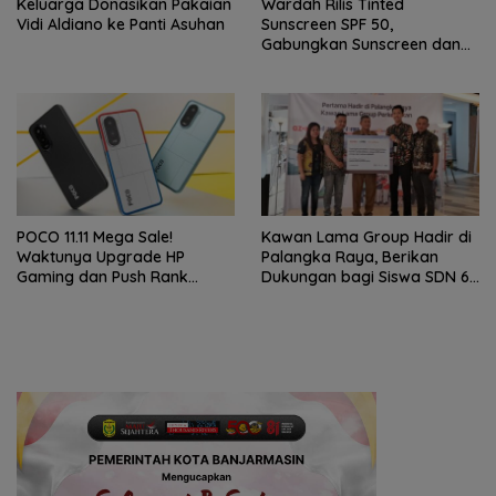
Keluarga Donasikan Pakaian
Wardah Rilis Tinted
Vidi Aldiano ke Panti Asuhan
Sunscreen SPF 50,
Gabungkan Sunscreen dan
Makeup dalam Satu Produk
POCO 11.11 Mega Sale!
Kawan Lama Group Hadir di
Waktunya Upgrade HP
Palangka Raya, Berikan
Gaming dan Push Rank
Dukungan bagi Siswa SDN 6
Makin Ganas
Langkai