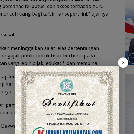
g bersanad terputus, dan akses terhadap guru
ul ruang bagi tafsir liar seperti ini,” ujarnya
ersesat
kan meninggalkan salat jelas bertentangan
mengajak publik untuk tidak berhenti pada
n yang lebih bijak, edukatif, dan membina.
X
 tetap lembut terhadap pelakunya. Mereka yang
ng kali bukan karena niat buruk, tapi karena
tanya.
ari penyimpangan adalah tugas bersama, terutama
 memahami jalan ilmu yang benar.
an Dakwah