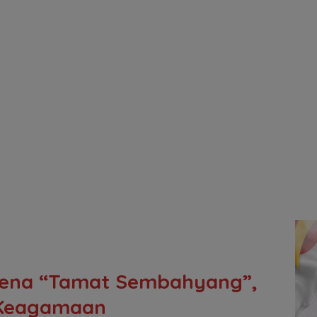
mena “Tamat Sembahyang”,
l-Keagamaan