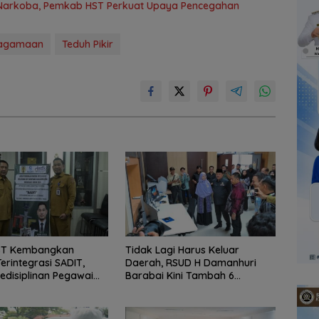
 Narkoba, Pemkab HST Perkuat Upaya Pencegahan
Keagamaan
Teduh Pikir
HST Kembangkan
Tidak Lagi Harus Keluar
erintegrasi SADIT,
Daerah, RSUD H Damanhuri
edisiplinan Pegawai
Barabai Kini Tambah 6
ruh
Layanan Baru