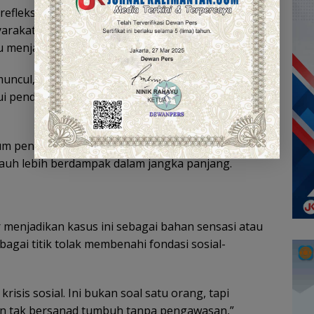
efleksi kolektif. Ali menyebut perlunya penguatan
arakat secara langsung oleh tokoh agama, dan
menjadi penjaga akidah dan akhlak.
 muncul, penyimpangan akan terus berulang. Kita
lui pendidikan, pembinaan, dan keteladanan,”
um penting sebagai pengingat batas, namun
auh lebih berdampak dalam jangka panjang.
r menjadikan kasus ini sebagai bahan sensasi atau
agai titik tolak membenahi fondasi sosial-
krisis sosial. Ini bukan soal satu orang, tapi
an tak bersanad tumbuh tanpa pengawasan,”