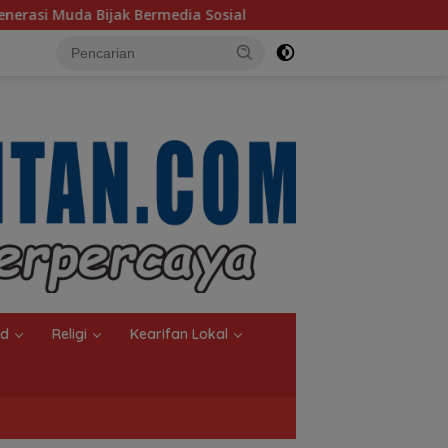
Sosial
MTQN ke-23 Simpang Empat Resmi Dibuka, Tanah
nd
Religi
Kearifan Lokal