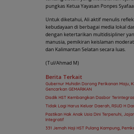
pungkas Ketua Yayasan Ponpes Syafaat
Untuk diketahui, Ali aktif menulis refl
kebudayaan di berbagai media lokal dan
dengan ketertarikan multidisipliner ya
manusia, pemikiran keislaman moderat
dan Kalimantan Selatan secara luas.
(Tul/Ahmad M)
Berita Terkait
Gubernur Muhidin Dorong Perikanan Maju, K
Gencarkan GEMARIKAN
Disdik HST Kembangkan Dasbor Terintegrasi
Tidak Lagi Harus Keluar Daerah, RSUD H D
Pastikan Hak Anak Usia Dini Terpenuhi, Ja
Integratif
331 Jemah Haji HST Pulang Kampung, Pem