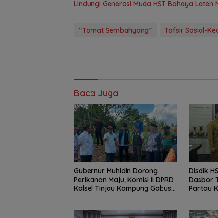
Lindungi Generasi Muda HST Bahaya Laten
“Tamat Sembahyang”
Tafsir Sosial-
Baca Juga
Gubernur Muhidin Dorong
Disdik 
Perikanan Maju, Komisi II DPRD
Dasbor T
Kalsel Tinjau Kampung Gabus
Pantau K
Haruan dan Gencarkan
Menyelu
GEMARIKAN