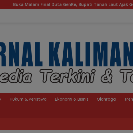
 GenRe, Bupati Tanah Laut Ajak Generasi Muda Bijak Bermedia 
k
Hukum & Peristiwa
Ekonomi & Bisnis
Olahraga
Tre