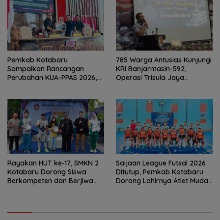
Pemkab Kotabaru
785 Warga Antusias Kunjungi
Sampaikan Rancangan
KRI Banjarmasin-592,
Perubahan KUA-PPAS 2026,
Operasi Trisula Jaya
PAD Diproyeksi Rp557,7 Miliar
Tinggalkan Kesan di
Kotabaru
Rayakan HUT ke-17, SMKN 2
Saijaan League Futsal 2026
Kotabaru Dorong Siswa
Ditutup, Pemkab Kotabaru
Berkompeten dan Berjiwa
Dorong Lahirnya Atlet Muda
Wirausaha
Berprestasi