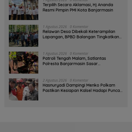
‎Terpilih Secara Aklamasi, Hj Ananda
Resmi Pimpin PMI Kota Banjarmasin
1 Agustus 2026
0 Komentar
Relawan Desa Dibekali Keterampilan
Lapangan, BPBD Balangan Tingkatkan
Kesiapsiagaan Bencana
1 Agustus 2026
0 Komentar
Patroli Tengah Malam, Satlantas
Polresta Banjarmasin Sasar
Pelanggaran dan Balap Liar
2 Agustus 2026
0 Komentar
Hasnuryadi Dampingi Menko Polkam
Pastikan Kesiapan Kalsel Hadapi Puncak
Musim Kemarau