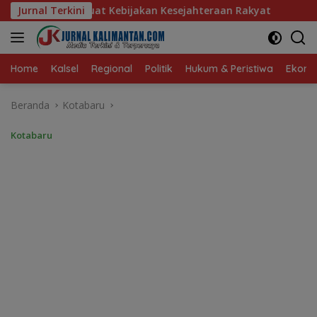
Langsung
jakan Kesejahteraan Rakyat
Jurnal Terkini
Baru 10 Persen, Aktivasi I
ke
konten
Home
Kalsel
Regional
Politik
Hukum & Peristiwa
Ekonom
Beranda
Kotabaru
Kotabaru