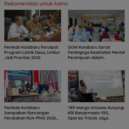
Rekomendasi untuk kamu
Pemkab Kotabaru Percepat
GOW Kotabaru Soroti
Program Listrik Desa, Limbur
Pentingnya Kesehatan Mental
Jadi Prioritas 2026
Perempuan dalam
Pertemuan Rutin
Pemkab Kotabaru
785 Warga Antusias Kunjungi
Sampaikan Rancangan
KRI Banjarmasin-592,
Perubahan KUA-PPAS 2026,
Operasi Trisula Jaya
PAD Diproyeksi Rp557,7 Miliar
Tinggalkan Kesan di
Kotabaru