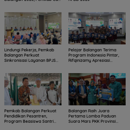
Duta Budaya Terbaik
Lindungi Pekerja, Pemkab
Pelajar Balangan Terima
Balangan Perkuat
Program Indonesia Pintar,
Sinkronisasi Layanan BPJS
Rifqinizamy Apresiasi
Ketenagakerjaan
Komitmen Pemkab
Pemkab Balangan Perkuat
Balangan Raih Juara
Pendidikan Pesantren,
Pertama Lomba Paduan
Program Beasiswa Santri
Suara Mars PKK Provinsi
Sudah Jangkau 2.751
Kalsel