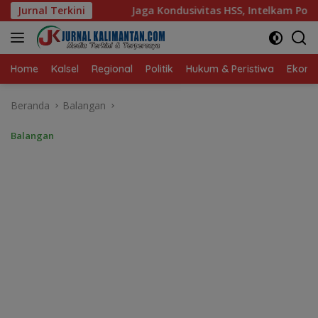
Langsung
a Kondusivitas HSS, Intelkam Polda Kalsel Dorong Persatuan d
Jurnal Terkini
ke
konten
Home
Kalsel
Regional
Politik
Hukum & Peristiwa
Ekonom
Beranda
Balangan
Balangan