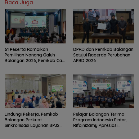
Baca Juga
61 Peserta Ramaikan
DPRD dan Pemkab Balangan
Pemilihan Nanang Galuh
Setujui Raperda Perubahan
Balangan 2026, Pemkab Cari
APBD 2026
Duta Budaya Terbaik
Lindungi Pekerja, Pemkab
Pelajar Balangan Terima
Balangan Perkuat
Program Indonesia Pintar,
Sinkronisasi Layanan BPJS
Rifqinizamy Apresiasi
Ketenagakerjaan
Komitmen Pemkab