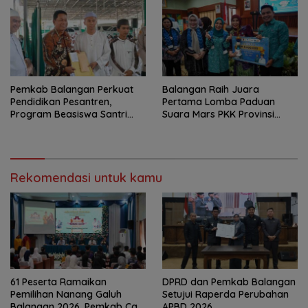
Pemkab Balangan Perkuat
Balangan Raih Juara
Pendidikan Pesantren,
Pertama Lomba Paduan
Program Beasiswa Santri
Suara Mars PKK Provinsi
Sudah Jangkau 2.751
Kalsel
Penerima
Rekomendasi untuk kamu
61 Peserta Ramaikan
DPRD dan Pemkab Balangan
Pemilihan Nanang Galuh
Setujui Raperda Perubahan
Balangan 2026, Pemkab Cari
APBD 2026