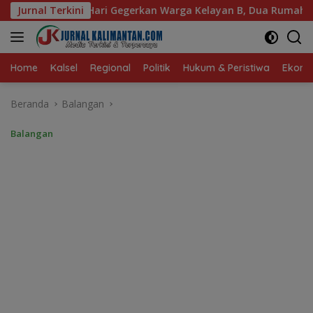
Langsung
n Warga Kelayan B, Dua Rumah dan Bedakan Terbakar
Jurnal Terkini
P
ke
konten
Home
Kalsel
Regional
Politik
Hukum & Peristiwa
Ekonom
Beranda
Balangan
Balangan