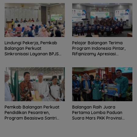
Lindungi Pekerja, Pemkab
Pelajar Balangan Terima
Balangan Perkuat
Program Indonesia Pintar,
Sinkronisasi Layanan BPJS
Rifqinizamy Apresiasi
Ketenagakerjaan
Komitmen Pemkab
Pemkab Balangan Perkuat
Balangan Raih Juara
Pendidikan Pesantren,
Pertama Lomba Paduan
Program Beasiswa Santri
Suara Mars PKK Provinsi
Sudah Jangkau 2.751
Kalsel
Penerima