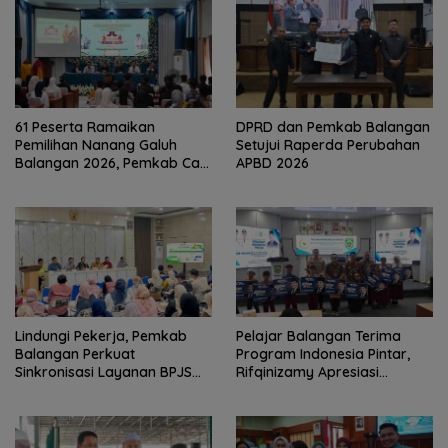
61 Peserta Ramaikan
DPRD dan Pemkab Balangan
Pemilihan Nanang Galuh
Setujui Raperda Perubahan
Balangan 2026, Pemkab Cari
APBD 2026
Duta Budaya Terbaik
Lindungi Pekerja, Pemkab
Pelajar Balangan Terima
Balangan Perkuat
Program Indonesia Pintar,
Sinkronisasi Layanan BPJS
Rifqinizamy Apresiasi
Ketenagakerjaan
Komitmen Pemkab