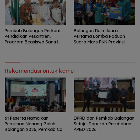
Pemkab Balangan Perkuat
Balangan Raih Juara
Pendidikan Pesantren,
Pertama Lomba Paduan
Program Beasiswa Santri
Suara Mars PKK Provinsi
Sudah Jangkau 2.751
Kalsel
Penerima
Rekomendasi untuk kamu
61 Peserta Ramaikan
DPRD dan Pemkab Balangan
Pemilihan Nanang Galuh
Setujui Raperda Perubahan
Balangan 2026, Pemkab Cari
APBD 2026
Duta Budaya Terbaik