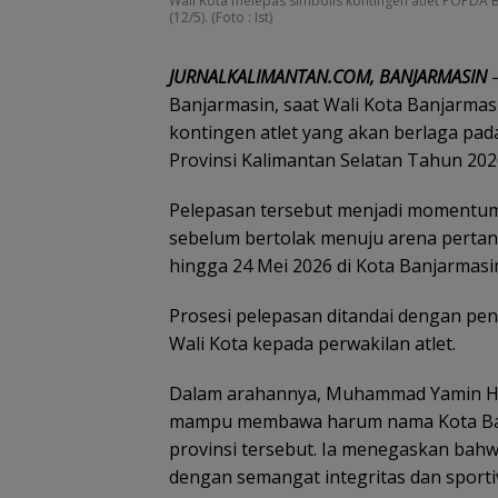
Wali Kota melepas simbolis kontingen atlet POPDA B
(12/5). (Foto : Ist)
JURNALKALIMANTAN.COM, BANJARMASIN
–
Banjarmasin, saat Wali Kota Banjarm
kontingen atlet yang akan berlaga pad
Provinsi Kalimantan Selatan Tahun 2026
Pelepasan tersebut menjadi momentum 
sebelum bertolak menuju arena pertan
hingga 24 Mei 2026 di Kota Banjarmasi
Prosesi pelepasan ditandai dengan pen
Wali Kota kepada perwakilan atlet.
Dalam arahannya, Muhammad Yamin HR
mampu membawa harum nama Kota Banja
provinsi tersebut. Ia menegaskan bahw
dengan semangat integritas dan sporti