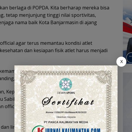
akan berlaga di POPDA. Kita berharap mereka bisa
tetap menjunjung tinggi nilai sportivitas,
enjaga nama baik Kota Banjarmasin di ajang
official agar terus memantau kondisi atlet
esehatan dan kesiapan fisik atlet harus menjadi
X
 kemampuan terbaik. Namun apabila kondisinya
tanding,” pesannya.
an, Kepemudaan, Olahraga, dan Pariwisata
u Sabil, menjelaskan kontingen Banjarmasin tahun
 dan official yang akan bertanding pada empat cabang
an lima pelatih, bola voli 23 atlet dan lima pelatih,