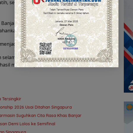
tih, serta sepak takraw 12 atlet dan lima pelatih,”
a Banjarmasin mampu membawa pulang sedikitnya
ankan tradisi prestasi di ajang POPDA.
 menjadi juara umum,” tegasnya.
 selama beberapa bulan terakhir, kontingen Kota
hasil maksimal pada POPDA Kalsel 2026.
 Tersingkir
onship 2026 Usai Ditahan Singapura
jarmasin Suguhkan Cita Rasa Khas Banjar
san Demi Lolos ke Semifinal
wan Singapura