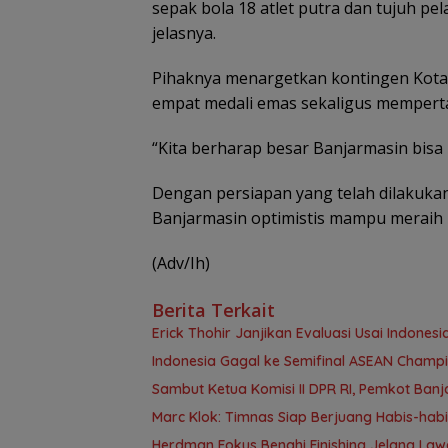
sepak bola 18 atlet putra dan tujuh pela
jelasnya.
Pihaknya menargetkan kontingen Kot
empat medali emas sekaligus mempertah
“Kita berharap besar Banjarmasin bisa
Dengan persiapan yang telah dilakukan
Banjarmasin optimistis mampu meraih 
(Adv/Ih)
Berita Terkait
Erick Thohir Janjikan Evaluasi Usai Indonesia
Indonesia Gagal ke Semifinal ASEAN Champi
Sambut Ketua Komisi II DPR RI, Pemkot Ban
Marc Klok: Timnas Siap Berjuang Habis-habi
Herdman Fokus Benahi Finishing Jelang La