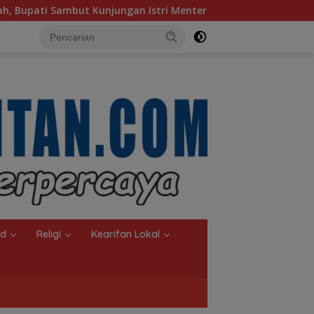
stri Menteri LH
Sambut Ketua Komisi II DPR RI, Pemko
nd
Religi
Kearifan Lokal