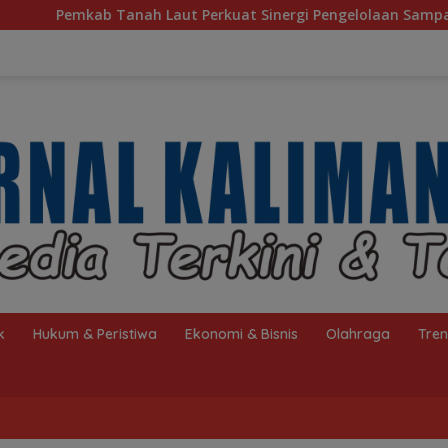
rkuat Sinergi Pengelolaan Sampah, Bupati Sambut Kunjungan I
k
Hukum & Peristiwa
Ekonomi & Bisnis
Olahraga
Tre