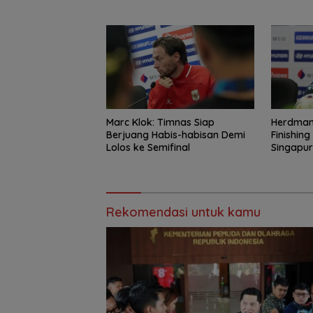
Marc Klok: Timnas Siap
Herdman
Berjuang Habis-habisan Demi
Finishin
Lolos ke Semifinal
Singapu
Rekomendasi untuk kamu