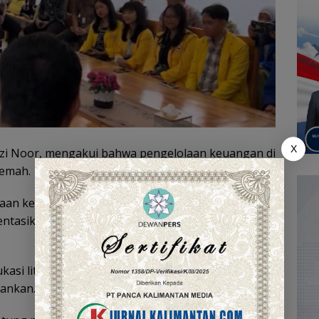
X
auzi Noor, mengakui bahwa pengelolaan keuangan di
lemah.
aan keuangan untuk masa depan. Karena itu
entasikan perencanaan keuangan dengan baik,”
asi literasi keuangan kepada anak muda
ankan.