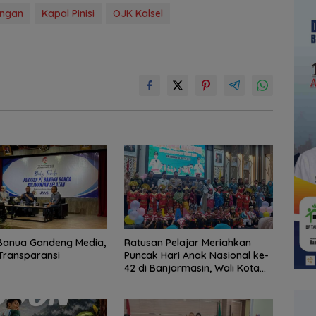
angan
Kapal Pinisi
OJK Kalsel
Banua Gandeng Media,
Ratusan Pelajar Meriahkan
Transparansi
Puncak Hari Anak Nasional ke-
42 di Banjarmasin, Wali Kota
Ajak Wujudkan Generasi Emas