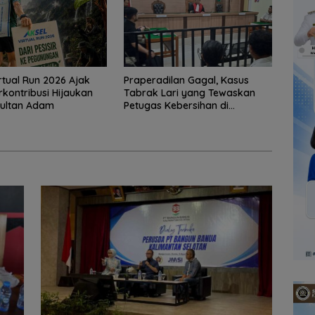
rtual Run 2026 Ajak
Praperadilan Gagal, Kasus
rkontribusi Hijaukan
Tabrak Lari yang Tewaskan
Sultan Adam
Petugas Kebersihan di
Banjarmasin Masuk Tahap
Persidangan