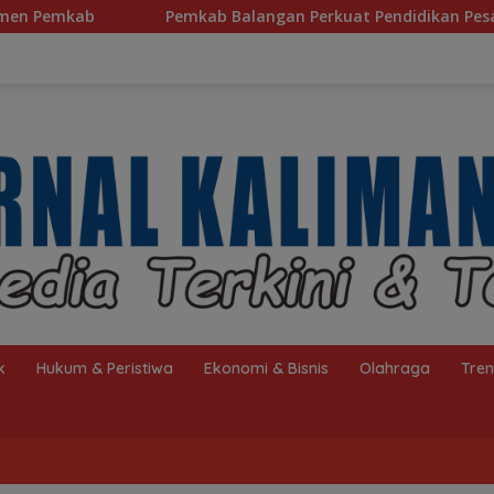
langan Perkuat Pendidikan Pesantren, Program Beasiswa Santr
k
Hukum & Peristiwa
Ekonomi & Bisnis
Olahraga
Tre