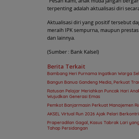
“Pesan kami, anak muda jangan bergant
terpenting adalah aktualisasi diri secar
Aktualisasi diri yang positif tersebut 
meraih IPK sempurna, maupun prestasi 
dan lainnya.
(Sumber : Bank Kalsel)
Berita Terkait
Bambang Heri Purnama Ingatkan Warga Selek
Bangun Banua Gandeng Media, Perkuat Tra
Ratusan Pelajar Meriahkan Puncak Hari Anak
Wujudkan Generasi Emas
Pemkot Banjarmasin Perkuat Manajemen Risi
AKSEL Virtual Run 2026 Ajak Pelari Berkont
Praperadilan Gagal, Kasus Tabrak Lari ya
Tahap Persidangan