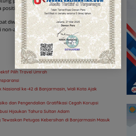
ung pada afirmasi dan validasi orang lain. Yang
a positif,” tambahnya.
dapat diwujudkan melalui prestasi akademik seperti
non-akademik seperti lomba pidato, karya ilmiah,
tif Pilih Travel Umrah
nsparansi
 Nasional ke-42 di Banjarmasin, Wali Kota Ajak
ko dan Pengendalian Gratifikasi Cegah Korupsi
ribusi Hijaukan Tahura Sultan Adam
ng Tewaskan Petugas Kebersihan di Banjarmasin Masuk