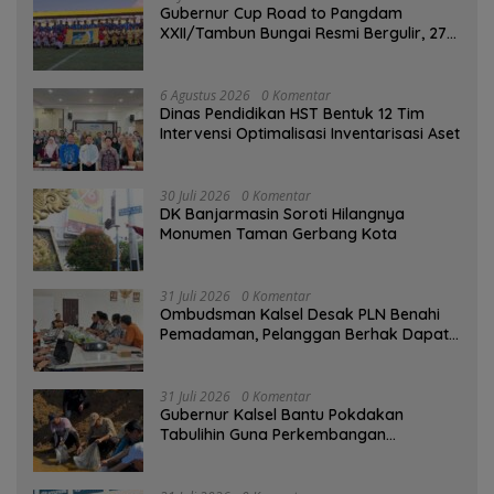
Gubernur Cup Road to Pangdam
XXII/Tambun Bungai Resmi Bergulir, 27
Tim Kalsel-Kalteng Berebut Gelar
6 Agustus 2026
0 Komentar
Dinas Pendidikan HST Bentuk 12 Tim
Intervensi Optimalisasi Inventarisasi Aset
30 Juli 2026
0 Komentar
DK Banjarmasin Soroti Hilangnya
Monumen Taman Gerbang Kota
31 Juli 2026
0 Komentar
Ombudsman Kalsel Desak PLN Benahi
Pemadaman, Pelanggan Berhak Dapat
Kompensasi
31 Juli 2026
0 Komentar
Gubernur Kalsel Bantu Pokdakan
Tabulihin Guna Perkembangan
Kampung Papuyu