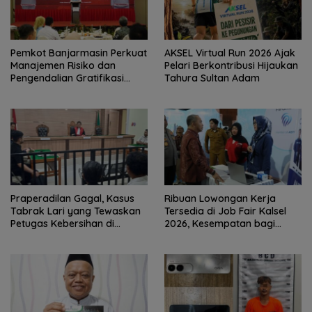
Pemkot Banjarmasin Perkuat
AKSEL Virtual Run 2026 Ajak
Manajemen Risiko dan
Pelari Berkontribusi Hijaukan
Pengendalian Gratifikasi
Tahura Sultan Adam
Cegah Korupsi
Praperadilan Gagal, Kasus
Ribuan Lowongan Kerja
Tabrak Lari yang Tewaskan
Tersedia di Job Fair Kalsel
Petugas Kebersihan di
2026, Kesempatan bagi
Banjarmasin Masuk Tahap
Pencari Kerja
Persidangan