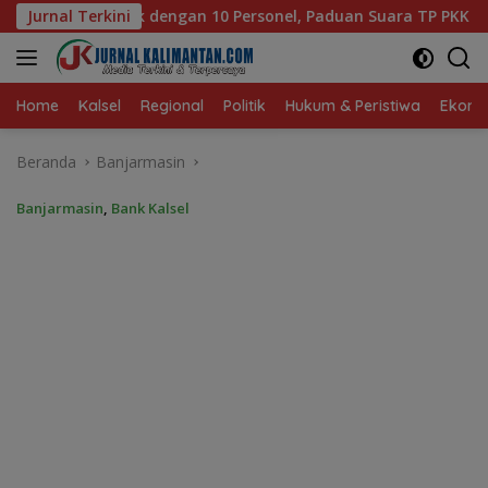
Langsung
sonel, Paduan Suara TP PKK Tanah Bumbu Sabet Juara II
Jurnal Terkini
ke
konten
Home
Kalsel
Regional
Politik
Hukum & Peristiwa
Ekonom
Beranda
Banjarmasin
Banjarmasin
,
Bank Kalsel