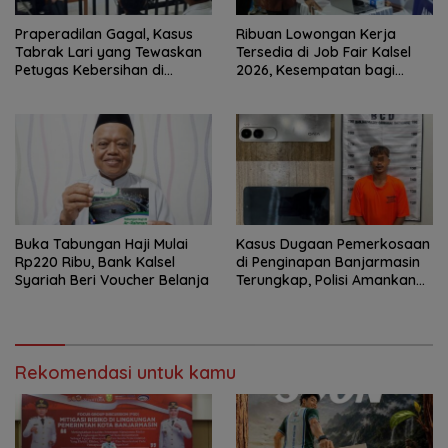
Praperadilan Gagal, Kasus
Ribuan Lowongan Kerja
Tabrak Lari yang Tewaskan
Tersedia di Job Fair Kalsel
Petugas Kebersihan di
2026, Kesempatan bagi
Banjarmasin Masuk Tahap
Pencari Kerja
Persidangan
Buka Tabungan Haji Mulai
Kasus Dugaan Pemerkosaan
Rp220 Ribu, Bank Kalsel
di Penginapan Banjarmasin
Syariah Beri Voucher Belanja
Terungkap, Polisi Amankan
Tersangka
Rekomendasi untuk kamu