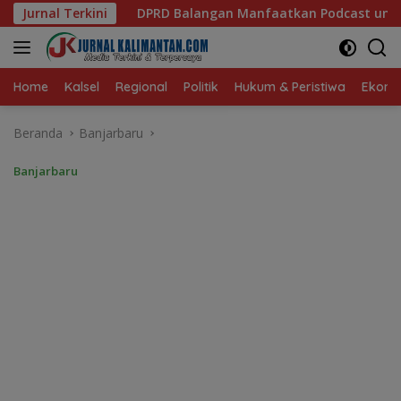
Langsung
angan Manfaatkan Podcast untuk Perluas Informasi dan Serap A
Jurnal Terkini
ke
konten
Home
Kalsel
Regional
Politik
Hukum & Peristiwa
Ekonom
Beranda
Banjarbaru
Banjarbaru