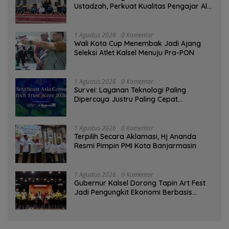
Ustadzah, Perkuat Kualitas Pengajar Al-
Qur’an
1 Agustus 2026
0 Komentar
Wali Kota Cup Menembak Jadi Ajang
Seleksi Atlet Kalsel Menuju Pra-PON
1 Agustus 2026
0 Komentar
Survei: Layanan Teknologi Paling
Dipercaya Justru Paling Cepat
Ditinggalkan Saat Bermasalah
1 Agustus 2026
0 Komentar
‎Terpilih Secara Aklamasi, Hj Ananda
Resmi Pimpin PMI Kota Banjarmasin
1 Agustus 2026
0 Komentar
Gubernur Kalsel Dorong Tapin Art Fest
Jadi Pengungkit Ekonomi Berbasis
Budaya