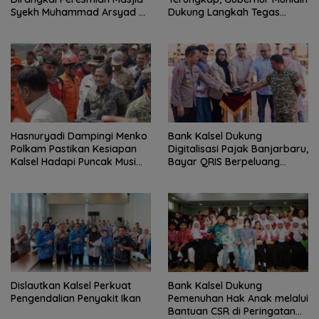
Syekh Muhammad Arsyad Al
Dukung Langkah Tegas
Banjari
Polda Kalsel
Hasnuryadi Dampingi Menko
Bank Kalsel Dukung
Polkam Pastikan Kesiapan
Digitalisasi Pajak Banjarbaru,
Kalsel Hadapi Puncak Musim
Bayar QRIS Berpeluang
Kemarau
Dapat Umrah
Dislautkan Kalsel Perkuat
Bank Kalsel Dukung
Pengendalian Penyakit Ikan
Pemenuhan Hak Anak melalui
Bantuan CSR di Peringatan