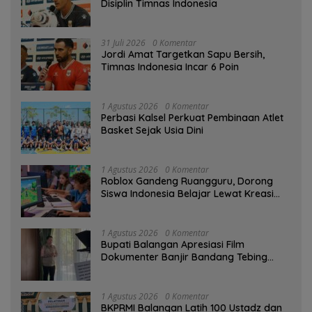
Disiplin Timnas Indonesia
31 Juli 2026
0 Komentar
Jordi Amat Targetkan Sapu Bersih,
Timnas Indonesia Incar 6 Poin
1 Agustus 2026
0 Komentar
Perbasi Kalsel Perkuat Pembinaan Atlet
Basket Sejak Usia Dini
1 Agustus 2026
0 Komentar
Roblox Gandeng Ruangguru, Dorong
Siswa Indonesia Belajar Lewat Kreasi
Digital
1 Agustus 2026
0 Komentar
Bupati Balangan Apresiasi Film
Dokumenter Banjir Bandang Tebing
Tinggi sebagai Media Edukasi
1 Agustus 2026
0 Komentar
BKPRMI Balangan Latih 100 Ustadz dan