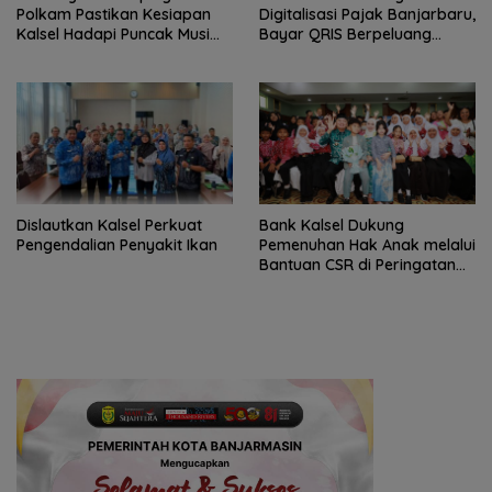
Polkam Pastikan Kesiapan
Digitalisasi Pajak Banjarbaru,
Kalsel Hadapi Puncak Musim
Bayar QRIS Berpeluang
Kemarau
Dapat Umrah
Dislautkan Kalsel Perkuat
Bank Kalsel Dukung
Pengendalian Penyakit Ikan
Pemenuhan Hak Anak melalui
Bantuan CSR di Peringatan
HAN ke-42