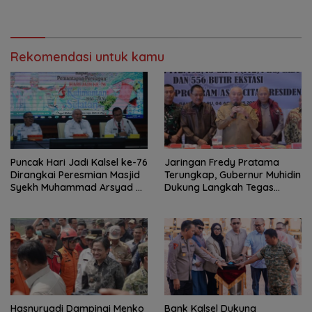
HAN ke-42
Rekomendasi untuk kamu
Puncak Hari Jadi Kalsel ke-76
Jaringan Fredy Pratama
Dirangkai Peresmian Masjid
Terungkap, Gubernur Muhidin
Syekh Muhammad Arsyad Al
Dukung Langkah Tegas
Banjari
Polda Kalsel
Hasnuryadi Dampingi Menko
Bank Kalsel Dukung