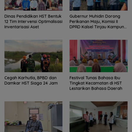
Dinas Pendidikan HST Bentuk
Gubernur Muhidin Dorong
12 Tim Intervensi Optimalisasi
Perikanan Maju, Komisi II
Inventarisasi Aset
DPRD Kalsel Tinjau Kampung
Gabus Haruan dan
Gencarkan GEMARIKAN
Cegah Karhutla, BPBD dan
Festival Tunas Bahasa Ibu
Damkar HST Siaga 24 Jam
Tingkat Kecamatan di HST
Lestarikan Bahasa Daerah