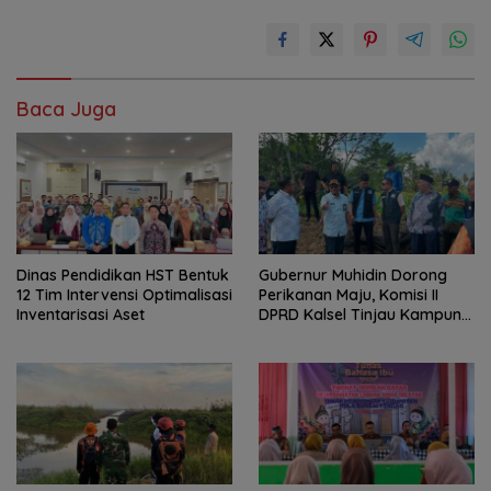
Baca Juga
Dinas Pendidikan HST Bentuk
Gubernur Muhidin Dorong
12 Tim Intervensi Optimalisasi
Perikanan Maju, Komisi II
Inventarisasi Aset
DPRD Kalsel Tinjau Kampung
Gabus Haruan dan
Gencarkan GEMARIKAN