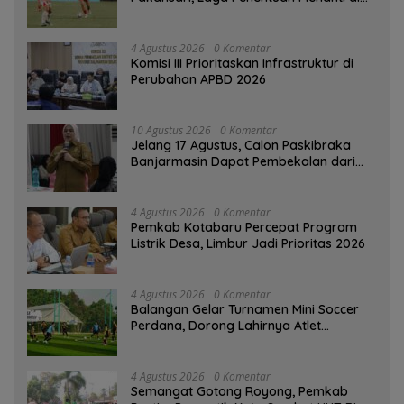
Singapura
4 Agustus 2026
0 Komentar
‎Komisi III Prioritaskan Infrastruktur di
Perubahan APBD 2026
10 Agustus 2026
0 Komentar
Jelang 17 Agustus, Calon Paskibraka
Banjarmasin Dapat Pembekalan dari
Alumni Paskibraka Nasional
4 Agustus 2026
0 Komentar
Pemkab Kotabaru Percepat Program
Listrik Desa, Limbur Jadi Prioritas 2026
4 Agustus 2026
0 Komentar
Balangan Gelar Turnamen Mini Soccer
Perdana, Dorong Lahirnya Atlet
Berprestasi
4 Agustus 2026
0 Komentar
Semangat Gotong Royong, Pemkab