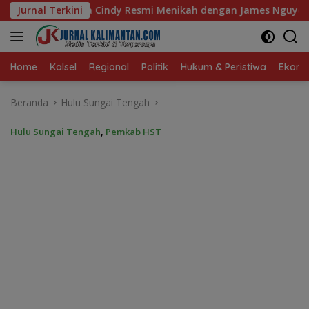
Langsung
esmi Menikah dengan James Nguyen di Toronto
Jurnal Terkini
Silatur
ke
konten
Home
Kalsel
Regional
Politik
Hukum & Peristiwa
Ekonom
Beranda
Hulu Sungai Tengah
Hulu Sungai Tengah
,
Pemkab HST