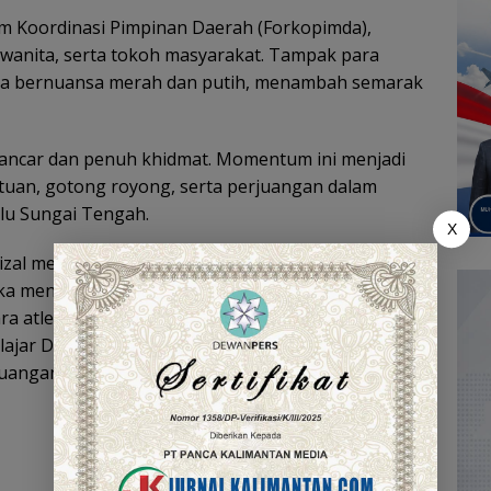
um Koordinasi Pimpinan Daerah (Forkopimda),
i wanita, serta tokoh masyarakat. Tampak para
 bernuansa merah dan putih, menambah semarak
lancar dan penuh khidmat. Momentum ini menjadi
uan, gotong royong, serta perjuangan dalam
lu Sungai Tengah.
X
Rizal menyerahkan hadiah kepada para pemenang
a menyemarakkan HUT RI ke-80. Selain itu,
ra atlet asal HST yang berhasil menorehkan
lajar Daerah (Popda) Kalimantan Selatan, sebagai
erjuangan mereka mengharumkan daerah.