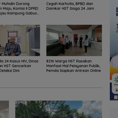
 Muhidin Dorong
Cegah Karhutla, BPBD dan
n Maju, Komisi II DPRD
Damkar HST Siaga 24 Jam
injau Kampung Gabus
dan Gencarkan
KAN
a 24 Kasus HIV, Dinas
8216 Warga HST Rasakan
an HST Gencarkan
Manfaat Mal Pelayanan Publik,
Deteksi Dini
Pemda Siapkan Antrean Online