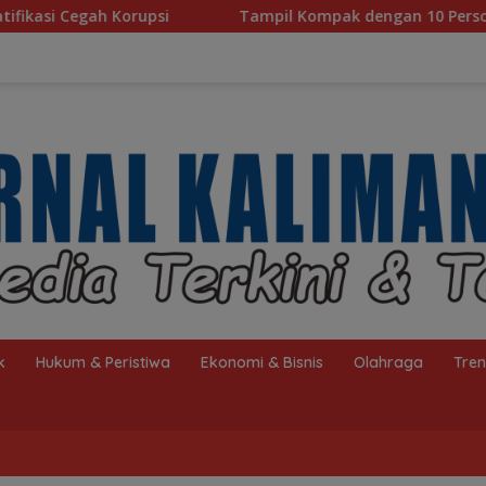
Tampil Kompak dengan 10 Personel, Paduan Suara TP PKK Tan
k
Hukum & Peristiwa
Ekonomi & Bisnis
Olahraga
Tre