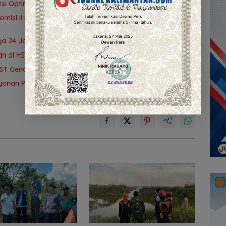
i Optimalisasi Inventarisasi Aset
omisi II DPRD Kalsel Tinjau Kampung Gabus Haruan dan
ga 24 Jam
an di HST Lestarikan Bahasa Daerah
T Gencarkan Skrining Deteksi Dini
anan Publik, Pemda Siapkan Antrean Online