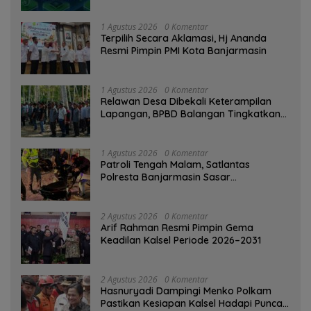
Ditinggalkan Saat Bermasalah
1 Agustus 2026
0 Komentar
‎Terpilih Secara Aklamasi, Hj Ananda
Resmi Pimpin PMI Kota Banjarmasin
1 Agustus 2026
0 Komentar
Relawan Desa Dibekali Keterampilan
Lapangan, BPBD Balangan Tingkatkan
Kesiapsiagaan Bencana
1 Agustus 2026
0 Komentar
Patroli Tengah Malam, Satlantas
Polresta Banjarmasin Sasar
Pelanggaran dan Balap Liar
2 Agustus 2026
0 Komentar
Arif Rahman Resmi Pimpin Gema
Keadilan Kalsel Periode 2026–2031
2 Agustus 2026
0 Komentar
Hasnuryadi Dampingi Menko Polkam
Pastikan Kesiapan Kalsel Hadapi Puncak