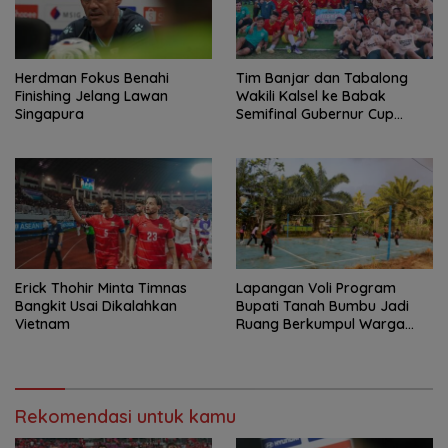
Herdman Fokus Benahi
Tim Banjar dan Tabalong
Finishing Jelang Lawan
Wakili Kalsel ke Babak
Singapura
Semifinal Gubernur Cup
Road to Pangdam
XXII/Tambun Bungai
Erick Thohir Minta Timnas
Lapangan Voli Program
Bangkit Usai Dikalahkan
Bupati Tanah Bumbu Jadi
Vietnam
Ruang Berkumpul Warga
Desa Madu Retno
Rekomendasi untuk kamu