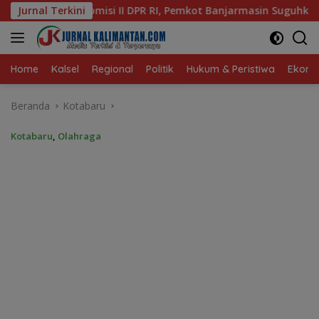
Langsung
 RI, Pemkot Banjarmasin Suguhkan Cita Rasa Khas Banjar
Jurnal Terkini
ke
konten
Home
Kalsel
Regional
Politik
Hukum & Peristiwa
Ekonom
Beranda
Kotabaru
Kotabaru
,
Olahraga