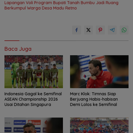
Lapangan Voli Program Bupati Tanah Bumbu Jadi Ruang
Berkumpul Warga Desa Madu Retno
Baca Juga
Indonesia Gagal ke Semifinal
Marc Klok: Timnas Siap
ASEAN Championship 2026
Berjuang Habis-habisan
Usai Ditahan Singapura
Demi Lolos ke Semifinal