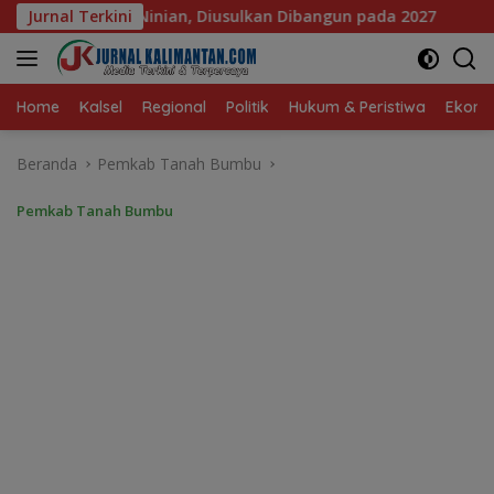
Langsung
lkan Dibangun pada 2027
Jurnal Terkini
DPRD Banjarmasin Dorong Emp
ke
konten
Home
Kalsel
Regional
Politik
Hukum & Peristiwa
Ekonom
Beranda
Pemkab Tanah Bumbu
Pemkab Tanah Bumbu