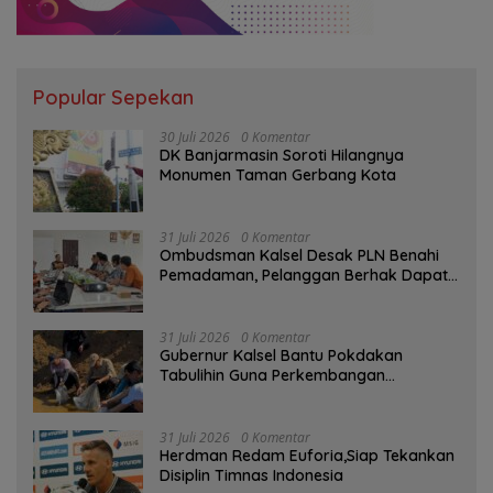
Popular Sepekan
30 Juli 2026
0 Komentar
DK Banjarmasin Soroti Hilangnya
Monumen Taman Gerbang Kota
31 Juli 2026
0 Komentar
Ombudsman Kalsel Desak PLN Benahi
Pemadaman, Pelanggan Berhak Dapat
Kompensasi
31 Juli 2026
0 Komentar
Gubernur Kalsel Bantu Pokdakan
Tabulihin Guna Perkembangan
Kampung Papuyu
31 Juli 2026
0 Komentar
Herdman Redam Euforia,Siap Tekankan
Disiplin Timnas Indonesia