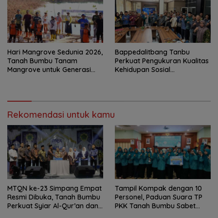
Hari Mangrove Sedunia 2026,
Bappedalitbang Tanbu
Tanah Bumbu Tanam
Perkuat Pengukuran Kualitas
Mangrove untuk Generasi
Kehidupan Sosial
Mendatang
Masyarakat
Rekomendasi untuk kamu
MTQN ke-23 Simpang Empat
Tampil Kompak dengan 10
Resmi Dibuka, Tanah Bumbu
Personel, Paduan Suara TP
Perkuat Syiar Al-Qur’an dan
PKK Tanah Bumbu Sabet
Generasi Qurani
Juara II