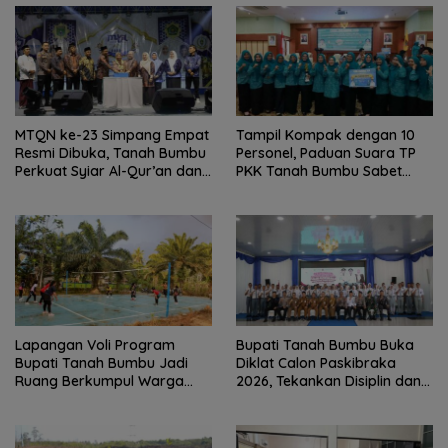
MTQN ke-23 Simpang Empat
Tampil Kompak dengan 10
Resmi Dibuka, Tanah Bumbu
Personel, Paduan Suara TP
Perkuat Syiar Al-Qur’an dan
PKK Tanah Bumbu Sabet
Generasi Qurani
Juara II
Lapangan Voli Program
Bupati Tanah Bumbu Buka
Bupati Tanah Bumbu Jadi
Diklat Calon Paskibraka
Ruang Berkumpul Warga
2026, Tekankan Disiplin dan
Desa Madu Retno
Integritas