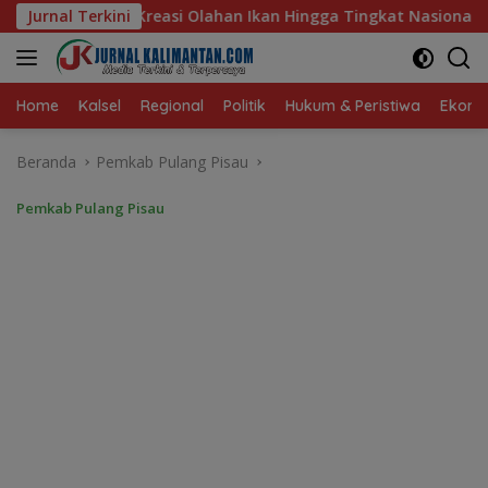
Langsung
n Ikan Hingga Tingkat Nasional Pada Lomba Masak Serba Ikan
Jurnal Terkini
ke
konten
Home
Kalsel
Regional
Politik
Hukum & Peristiwa
Ekonom
Beranda
Pemkab Pulang Pisau
Pemkab Pulang Pisau