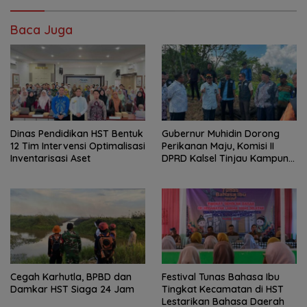
Baca Juga
Dinas Pendidikan HST Bentuk
Gubernur Muhidin Dorong
12 Tim Intervensi Optimalisasi
Perikanan Maju, Komisi II
Inventarisasi Aset
DPRD Kalsel Tinjau Kampung
Gabus Haruan dan
Gencarkan GEMARIKAN
Cegah Karhutla, BPBD dan
Festival Tunas Bahasa Ibu
Damkar HST Siaga 24 Jam
Tingkat Kecamatan di HST
Lestarikan Bahasa Daerah