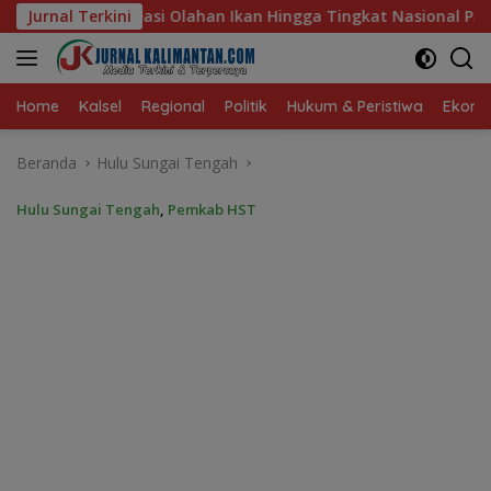
Langsung
Ikan Hingga Tingkat Nasional Pada Lomba Masak Serba Ikan
Jurnal Terkini
ke
konten
Home
Kalsel
Regional
Politik
Hukum & Peristiwa
Ekonom
Beranda
Hulu Sungai Tengah
Hulu Sungai Tengah
,
Pemkab HST