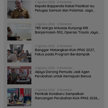
2 Agustus 2026
0 Komentar
Kepala Bappenda Kalsel Pastikan Isu
Petugas Samsat dan Polantas Jaga
SPBU Mulai 1 Agustus Adalah Hoaks
3 Agustus 2026
0 Komentar
785 Warga Antusias Kunjungi KRI
Banjarmasin-592, Operasi Trisula Jaya
Tinggalkan Kesan di Kotabaru
3 Agustus 2026
0 Komentar
‎Banggar Matangkan KUA-PPAS 2027,
Fokus pada Program Berdampak
3 Agustus 2026
0 Komentar
‎Alpiya Dorong Pemuda Jadi Agen
Perubahan untuk Kemajuan Banua ‎
3 Agustus 2026
0 Komentar
Pemkab Kotabaru Sampaikan
Rancangan Perubahan KUA-PPAS 2026,
PAD Diproyeksi Rp557,7 Miliar