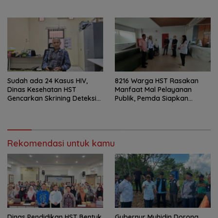
Sudah ada 24 Kasus HIV,
8216 Warga HST Rasakan
Dinas Kesehatan HST
Manfaat Mal Pelayanan
Gencarkan Skrining Deteksi
Publik, Pemda Siapkan
Dini
Antrean Online
Rekomendasi untuk kamu
Dinas Pendidikan HST Bentuk
Gubernur Muhidin Dorong