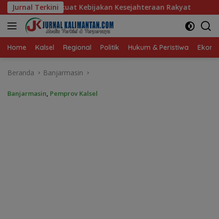
Langsung
an Kesejahteraan Rakyat
Jurnal Terkini
Baru 10 Persen, Aktivasi IKD 
ke
konten
Home
Kalsel
Regional
Politik
Hukum & Peristiwa
Ekonom
Beranda
Banjarmasin
Banjarmasin
,
Pemprov Kalsel