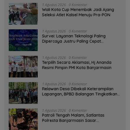
1 Agustus 2026
0 Komentar
Wali Kota Cup Menembak Jadi Ajang
Seleksi Atlet Kalsel Menuju Pra-PON
1 Agustus 2026
0 Komentar
Survei: Layanan Teknologi Paling
Dipercaya Justru Paling Cepat
Ditinggalkan Saat Bermasalah
1 Agustus 2026
0 Komentar
‎Terpilih Secara Aklamasi, Hj Ananda
Resmi Pimpin PMI Kota Banjarmasin
1 Agustus 2026
0 Komentar
Relawan Desa Dibekali Keterampilan
Lapangan, BPBD Balangan Tingkatkan
Kesiapsiagaan Bencana
1 Agustus 2026
0 Komentar
Patroli Tengah Malam, Satlantas
Polresta Banjarmasin Sasar
Pelanggaran dan Balap Liar