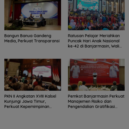
Bangun Banua Gandeng
Ratusan Pelajar Meriahkan
Media, Perkuat Transparansi
Puncak Hari Anak Nasional
ke-42 di Banjarmasin, Wali
Kota Ajak Wujudkan
Generasi Emas
PKN II Angkatan XVIII Kalsel
Pemkot Banjarmasin Perkuat
Kunjungi Jawa Timur,
Manajemen Risiko dan
Perkuat Kepemimpinan
Pengendalian Gratifikasi
Adaptif
Cegah Korupsi