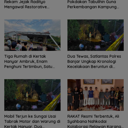
Rekam Jejak Radityo
Pokdakan Tabulihin Guna
Mengawal Restorative
Perkembangan Kampung
Justice
Papuyu
Tiga Rumah di Kertak
Dua Tewas, Satlantas Polres
Hanyar Ambruk, Enam
Banjar Ungkap Kronologi
Penghuni Tertimbun, Satu
Kecelakaan Beruntun di
Korban Meninggal Dunia
Kertak Hanyar
Mobil Terjun ke Sungai Usai
RAKAT Resmi Terbentuk, Ali
Tabrak Motor dan Warung di
Syahbana Nahkodai
Kertak Hanyar, Dua
Kolaborasi Relawan Karang