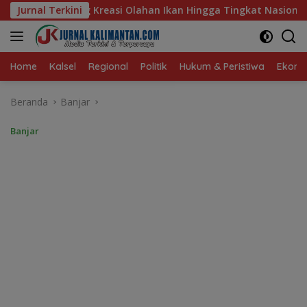
Langsung
han Ikan Hingga Tingkat Nasional Pada Lomba Masak Serba Ikan
Jurnal Terkini
ke
konten
Home
Kalsel
Regional
Politik
Hukum & Peristiwa
Ekonom
Beranda
Banjar
Banjar