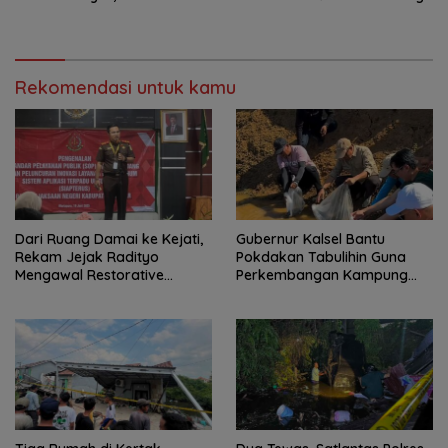
Meninggal
Intan–Aranio
Rekomendasi untuk kamu
Dari Ruang Damai ke Kejati,
Gubernur Kalsel Bantu
Rekam Jejak Radityo
Pokdakan Tabulihin Guna
Mengawal Restorative
Perkembangan Kampung
Justice
Papuyu