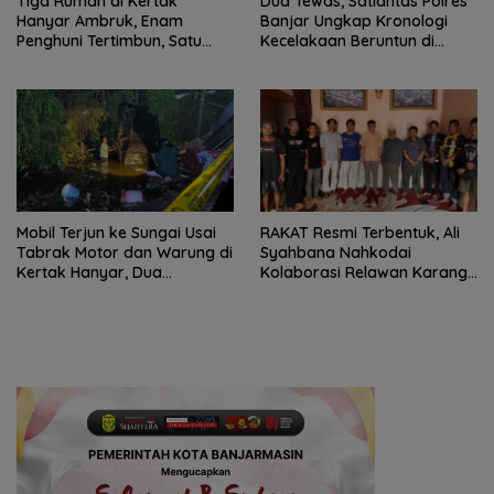
Tiga Rumah di Kertak
Dua Tewas, Satlantas Polres
Hanyar Ambruk, Enam
Banjar Ungkap Kronologi
Penghuni Tertimbun, Satu
Kecelakaan Beruntun di
Korban Meninggal Dunia
Kertak Hanyar
Mobil Terjun ke Sungai Usai
RAKAT Resmi Terbentuk, Ali
Tabrak Motor dan Warung di
Syahbana Nahkodai
Kertak Hanyar, Dua
Kolaborasi Relawan Karang
Meninggal
Intan–Aranio