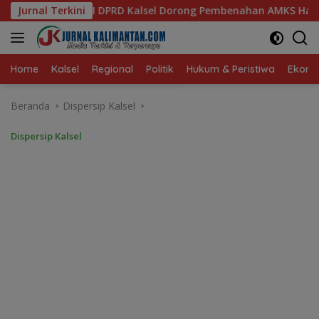
Langsung
l Dorong Pembenahan AMKS Hasanuddin
Jurnal Terkini
Ketua TP PKK Ka
ke
konten
Home
Kalsel
Regional
Politik
Hukum & Peristiwa
Ekonom
Beranda
Dispersip Kalsel
Dispersip Kalsel