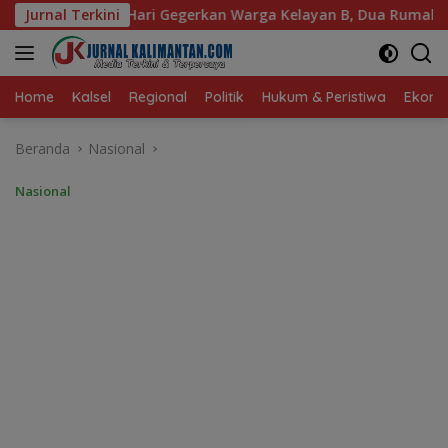
Langsung
 Warga Kelayan B, Dua Rumah dan Bedakan Terbakar
Jurnal Terkini
Pe
ke
konten
Home
Kalsel
Regional
Politik
Hukum & Peristiwa
Ekonom
Beranda
Nasional
Nasional