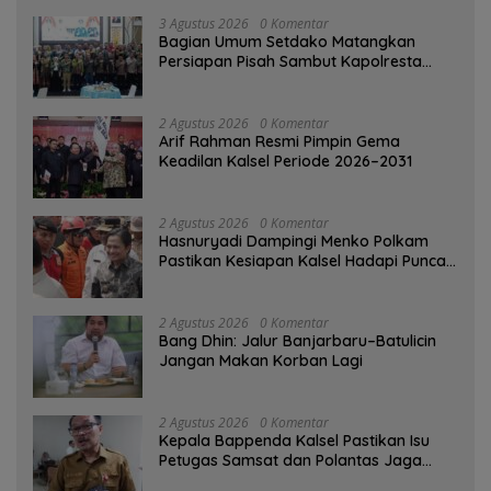
3 Agustus 2026
0 Komentar
Bagian Umum Setdako Matangkan
Persiapan Pisah Sambut Kapolresta
Banjarmasin
2 Agustus 2026
0 Komentar
Arif Rahman Resmi Pimpin Gema
Keadilan Kalsel Periode 2026–2031
2 Agustus 2026
0 Komentar
Hasnuryadi Dampingi Menko Polkam
Pastikan Kesiapan Kalsel Hadapi Puncak
Musim Kemarau
2 Agustus 2026
0 Komentar
Bang Dhin: Jalur Banjarbaru–Batulicin
Jangan Makan Korban Lagi
2 Agustus 2026
0 Komentar
Kepala Bappenda Kalsel Pastikan Isu
Petugas Samsat dan Polantas Jaga
SPBU Mulai 1 Agustus Adalah Hoaks