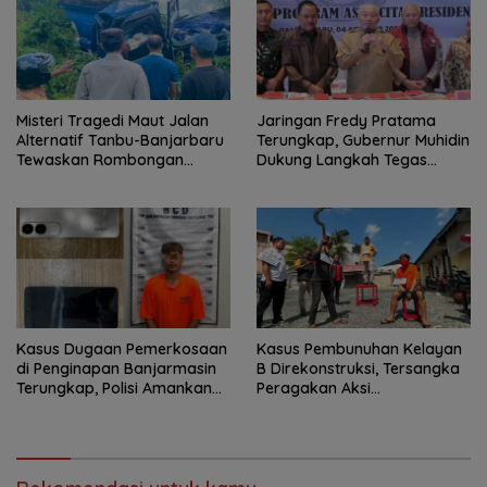
Misteri Tragedi Maut Jalan
Jaringan Fredy Pratama
Alternatif Tanbu-Banjarbaru
Terungkap, Gubernur Muhidin
Tewaskan Rombongan
Dukung Langkah Tegas
Mahasiswa KKN
Polda Kalsel
Kasus Dugaan Pemerkosaan
Kasus Pembunuhan Kelayan
di Penginapan Banjarmasin
B Direkonstruksi, Tersangka
Terungkap, Polisi Amankan
Peragakan Aksi
Tersangka
Penyerangan dengan Arit