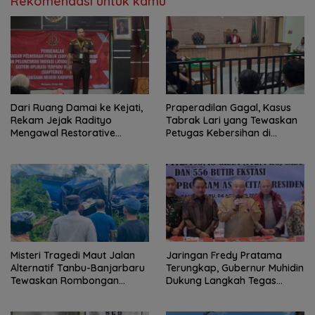
Rekomendasi untuk kamu
Dari Ruang Damai ke Kejati,
Praperadilan Gagal, Kasus
Rekam Jejak Radityo
Tabrak Lari yang Tewaskan
Mengawal Restorative
Petugas Kebersihan di
Justice
Banjarmasin Masuk Tahap
Persidangan
Misteri Tragedi Maut Jalan
Jaringan Fredy Pratama
Alternatif Tanbu-Banjarbaru
Terungkap, Gubernur Muhidin
Tewaskan Rombongan
Dukung Langkah Tegas
Mahasiswa KKN
Polda Kalsel