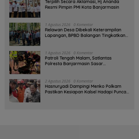
‎Terpilih Secara Aklamasi, Hj Ananda
Resmi Pimpin PMI Kota Banjarmasin
1 Agustus 2026
0 Komentar
Relawan Desa Dibekali Keterampilan
Lapangan, BPBD Balangan Tingkatkan
Kesiapsiagaan Bencana
1 Agustus 2026
0 Komentar
Patroli Tengah Malam, Satlantas
Polresta Banjarmasin Sasar
Pelanggaran dan Balap Liar
2 Agustus 2026
0 Komentar
Hasnuryadi Dampingi Menko Polkam
Pastikan Kesiapan Kalsel Hadapi Puncak
Musim Kemarau