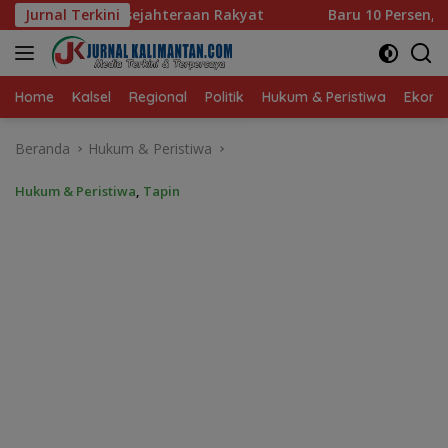
Langsung
an Rakyat
Jurnal Terkini
Baru 10 Persen, Aktivasi IKD Banjarmasin Di
ke
konten
Home
Kalsel
Regional
Politik
Hukum & Peristiwa
Ekonom
Beranda
Hukum & Peristiwa
Hukum & Peristiwa
,
Tapin