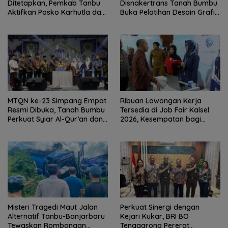
Ditetapkan, Pemkab Tanbu
Disnakertrans Tanah Bumbu
Aktifkan Posko Karhutla dan
Buka Pelatihan Desain Grafis
Kekeringan
dan Barbershop
MTQN ke-23 Simpang Empat
Ribuan Lowongan Kerja
Resmi Dibuka, Tanah Bumbu
Tersedia di Job Fair Kalsel
Perkuat Syiar Al-Qur’an dan
2026, Kesempatan bagi
Generasi Qurani
Pencari Kerja
Misteri Tragedi Maut Jalan
Perkuat Sinergi dengan
Alternatif Tanbu-Banjarbaru
Kejari Kukar, BRI BO
Tewaskan Rombongan
Tenggarong Pererat