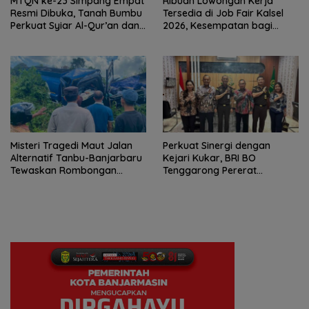
MTQN ke-23 Simpang Empat
Ribuan Lowongan Kerja
Resmi Dibuka, Tanah Bumbu
Tersedia di Job Fair Kalsel
Perkuat Syiar Al-Qur’an dan
2026, Kesempatan bagi
Generasi Qurani
Pencari Kerja
Misteri Tragedi Maut Jalan
Perkuat Sinergi dengan
Alternatif Tanbu-Banjarbaru
Kejari Kukar, BRI BO
Tewaskan Rombongan
Tenggarong Pererat
Mahasiswa KKN
Kolaborasi untuk Dukung
Pelayanan Publik