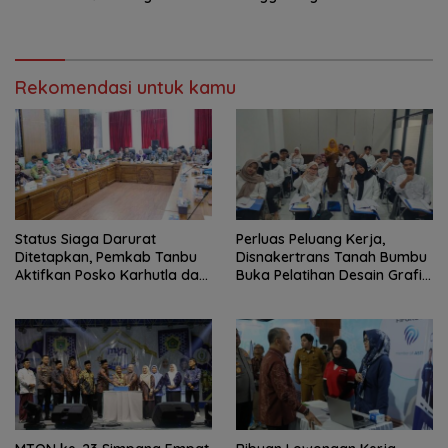
Mahasiswa KKN
Kolaborasi untuk Dukung
Pelayanan Publik
Rekomendasi untuk kamu
Status Siaga Darurat
Perluas Peluang Kerja,
Ditetapkan, Pemkab Tanbu
Disnakertrans Tanah Bumbu
Aktifkan Posko Karhutla dan
Buka Pelatihan Desain Grafis
Kekeringan
dan Barbershop