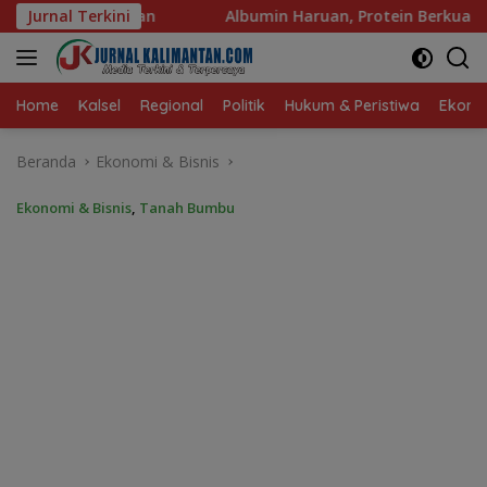
Langsung
lbumin Haruan, Protein Berkualitas untuk Hidup Sehat
Jurnal Terkini
ke
konten
Home
Kalsel
Regional
Politik
Hukum & Peristiwa
Ekonom
Beranda
Ekonomi & Bisnis
Ekonomi & Bisnis
,
Tanah Bumbu