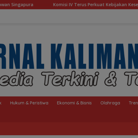
misi IV Terus Perkuat Kebijakan Kesejahteraan Rakyat
k
Hukum & Peristiwa
Ekonomi & Bisnis
Olahraga
Tre