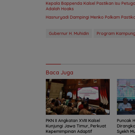
Kepala Bappenda Kalsel Pastikan Isu Petug
Adalah Hoaks
Hasnuryadi Dampingi Menko Polkam Pastik
Gubernur H. Muhidin
Program Kampung 
Baca Juga
PKN II Angkatan XVIII Kalsel
Puncak H
Kunjungi Jawa Timur, Perkuat
Dirangka
Kepemimpinan Adaptif
Syekh M