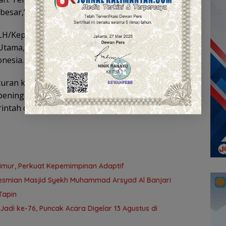
besar,” tegasnya.
LH/Kepala BPLH RI juga menyerahkan
Utama, serta apresiasi kepada perusahaan-
nesia.
uncuran konsep baru ProKlim yang mengusung tiga
 peningkatan kualitas tanpa mengabaikan
ntah daerah, serta peningkatan integritas sistem.
 Timur, Perkuat Kepemimpinan Adaptif
eresmian Masjid Syekh Muhammad Arsyad Al Banjari
Tapin
adi ke-76, Puncak Acara Digelar 13 Agustus di