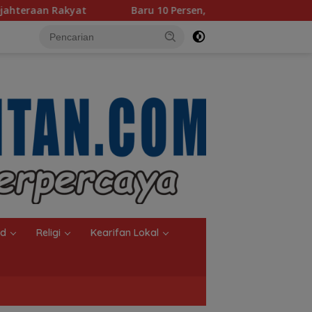
Baru 10 Persen, Aktivasi IKD Banjarmasin Didorong Tuntas 90 P
nd
Religi
Kearifan Lokal