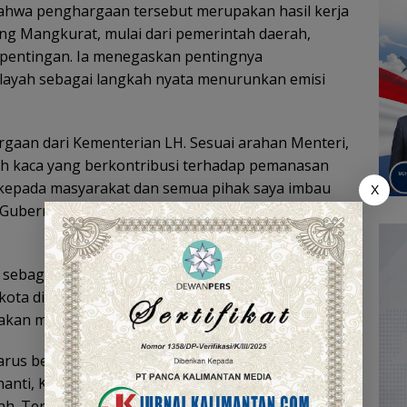
hwa penghargaan tersebut merupakan hasil kerja
ng Mangkurat, mulai dari pemerintah daerah,
pentingan. Ia menegaskan pentingnya
ilayah sebagai langkah nyata menurunkan emisi
rgaan dari Kementerian LH. Sesuai arahan Menteri,
ah kaca yang berkontribusi terhadap pemanasan
, kepada masyarakat dan semua pihak saya imbau
X
 Gubernur Muhidin, didampingi Kepala Dinas LH
sebagai aspek penting mitigasi perubahan iklim. Ia
kota di Kalsel agar tidak mengabaikan persoalan
kan memperketat kebijakan tersebut mulai 2026.
arus benar-benar melakukan pengelolaan sampah
anti, Kementerian LH tidak akan ragu-ragu lagi
 Terlebih saat ini terjadi perubahan iklim di tiga