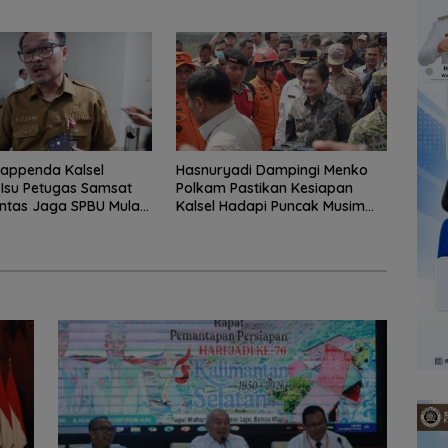
appenda Kalsel
Hasnuryadi Dampingi Menko
 Isu Petugas Samsat
Polkam Pastikan Kesiapan
ntas Jaga SPBU Mulai
Kalsel Hadapi Puncak Musim
s Adalah Hoaks
Kemarau