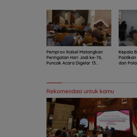
Banjari
Pemprov Kalsel Matangkan
Kepala B
Peringatan Hari Jadi ke-76,
Pastikan
Puncak Acara Digelar 13
dan Pola
Agustus di Banjarbaru
1 Agustu
Rekomendasi untuk kamu