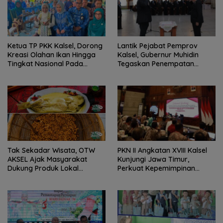
Ketua TP PKK Kalsel, Dorong
Lantik Pejabat Pemprov
Kreasi Olahan Ikan Hingga
Kalsel, Gubernur Muhidin
Tingkat Nasional Pada
Tegaskan Penempatan
Lomba Masak Serba Ikan
Berbasis Talenta
Tak Sekadar Wisata, OTW
PKN II Angkatan XVIII Kalsel
AKSEL Ajak Masyarakat
Kunjungi Jawa Timur,
Dukung Produk Lokal
Perkuat Kepemimpinan
Tabalong
Adaptif