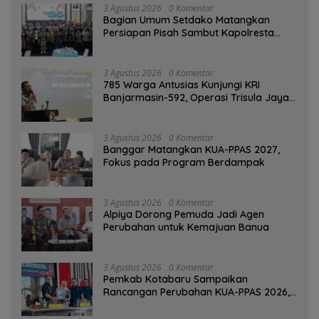
3 Agustus 2026
0 Komentar
Bagian Umum Setdako Matangkan
Persiapan Pisah Sambut Kapolresta
Banjarmasin
3 Agustus 2026
0 Komentar
785 Warga Antusias Kunjungi KRI
Banjarmasin-592, Operasi Trisula Jaya
Tinggalkan Kesan di Kotabaru
3 Agustus 2026
0 Komentar
‎Banggar Matangkan KUA-PPAS 2027,
Fokus pada Program Berdampak
3 Agustus 2026
0 Komentar
‎Alpiya Dorong Pemuda Jadi Agen
Perubahan untuk Kemajuan Banua ‎
3 Agustus 2026
0 Komentar
Pemkab Kotabaru Sampaikan
Rancangan Perubahan KUA-PPAS 2026,
PAD Diproyeksi Rp557,7 Miliar