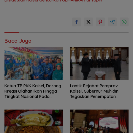
Dislautkan Kalsel Gencarkan GEMARIKAN di Tapin
Baca Juga
Ketua TP PKK Kalsel, Dorong
Lantik Pejabat Pemprov
Kreasi Olahan Ikan Hingga
Kalsel, Gubernur Muhidin
Tingkat Nasional Pada
Tegaskan Penempatan
Lomba Masak Serba Ikan
Berbasis Talenta