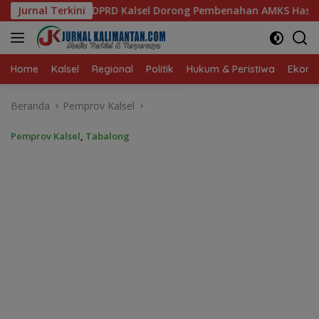
Langsung
orong Pembenahan AMKS Hasanuddin
Jurnal Terkini
Ketua TP PKK Kalse
ke
konten
Home
Kalsel
Regional
Politik
Hukum & Peristiwa
Ekonom
Beranda
Pemprov Kalsel
Pemprov Kalsel
,
Tabalong