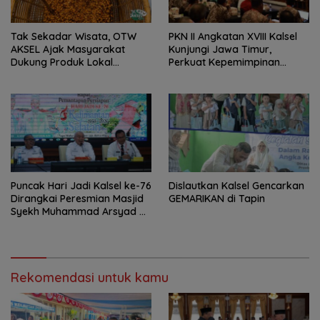
Tak Sekadar Wisata, OTW
PKN II Angkatan XVIII Kalsel
AKSEL Ajak Masyarakat
Kunjungi Jawa Timur,
Dukung Produk Lokal
Perkuat Kepemimpinan
Tabalong
Adaptif
Puncak Hari Jadi Kalsel ke-76
Dislautkan Kalsel Gencarkan
Dirangkai Peresmian Masjid
GEMARIKAN di Tapin
Syekh Muhammad Arsyad Al
Banjari
Rekomendasi untuk kamu