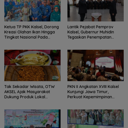
Ketua TP PKK Kalsel, Dorong
Lantik Pejabat Pemprov
Kreasi Olahan Ikan Hingga
Kalsel, Gubernur Muhidin
Tingkat Nasional Pada
Tegaskan Penempatan
Lomba Masak Serba Ikan
Berbasis Talenta
Tak Sekadar Wisata, OTW
PKN II Angkatan XVIII Kalsel
AKSEL Ajak Masyarakat
Kunjungi Jawa Timur,
Dukung Produk Lokal
Perkuat Kepemimpinan
Tabalong
Adaptif