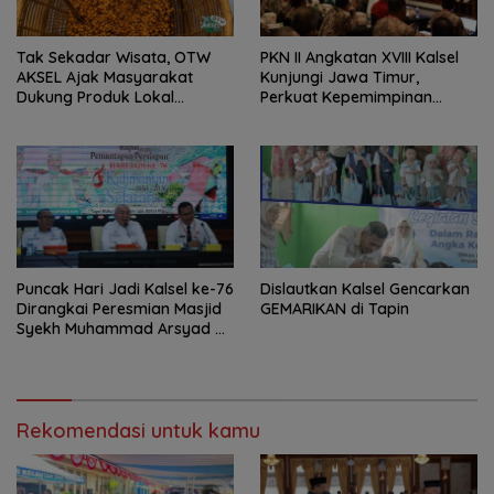
Tak Sekadar Wisata, OTW
PKN II Angkatan XVIII Kalsel
AKSEL Ajak Masyarakat
Kunjungi Jawa Timur,
Dukung Produk Lokal
Perkuat Kepemimpinan
Tabalong
Adaptif
Puncak Hari Jadi Kalsel ke-76
Dislautkan Kalsel Gencarkan
Dirangkai Peresmian Masjid
GEMARIKAN di Tapin
Syekh Muhammad Arsyad Al
Banjari
Rekomendasi untuk kamu