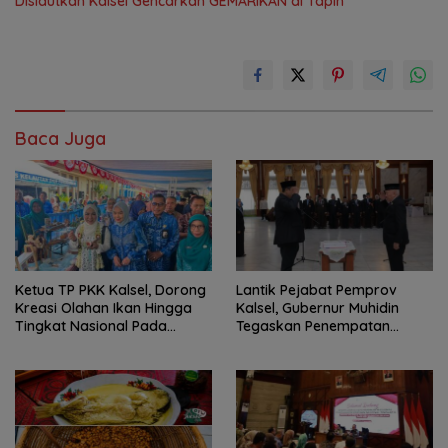
Dislautkan Kalsel Gencarkan GEMARIKAN di Tapin
Baca Juga
Ketua TP PKK Kalsel, Dorong
Lantik Pejabat Pemprov
Kreasi Olahan Ikan Hingga
Kalsel, Gubernur Muhidin
Tingkat Nasional Pada
Tegaskan Penempatan
Lomba Masak Serba Ikan
Berbasis Talenta