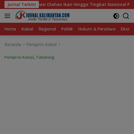
Langsung
an Hingga Tingkat Nasional Pada Lomba Masak Serba Ikan
Jurnal Terkini
ke
konten
Home
Kalsel
Regional
Politik
Hukum & Peristiwa
Ekonom
Beranda
Pemprov Kalsel
Pemprov Kalsel
,
Tabalong