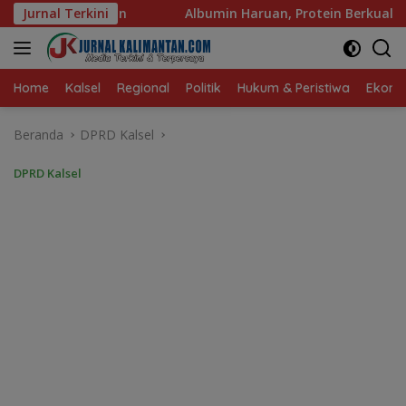
Langsung
Albumin Haruan, Protein Berkualitas untuk Hidup Sehat
Jurnal Terkini
ke
konten
Home
Kalsel
Regional
Politik
Hukum & Peristiwa
Ekonom
Beranda
DPRD Kalsel
DPRD Kalsel