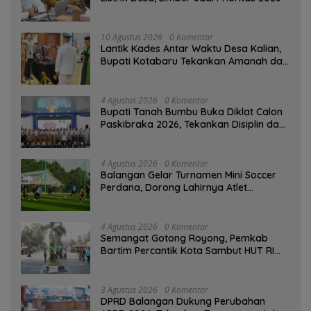
10 Agustus 2026
0 Komentar
Lantik Kades Antar Waktu Desa Kalian,
Bupati Kotabaru Tekankan Amanah dan
Tanggung Jawab
4 Agustus 2026
0 Komentar
Bupati Tanah Bumbu Buka Diklat Calon
Paskibraka 2026, Tekankan Disiplin dan
Integritas
4 Agustus 2026
0 Komentar
Balangan Gelar Turnamen Mini Soccer
Perdana, Dorong Lahirnya Atlet
Berprestasi
4 Agustus 2026
0 Komentar
Semangat Gotong Royong, Pemkab
Bartim Percantik Kota Sambut HUT RI
dan Hari Jadi Kabupaten
3 Agustus 2026
0 Komentar
DPRD Balangan Dukung Perubahan