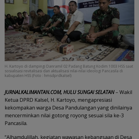
H. Kartoyo di dampingi Danramil 02 Padang Batung Kodim 1003 HSS saat
sosialisasi revitalisasi dan aktualisasi nilai-nilai ideologi Pancasila di
kabupaten HSS (Foto : hmsdprdkalsel)
JURNALKALIMANTAN.COM, HULU SUNGAI SELATAN
– Wakil
Ketua DPRD Kalsel, H. Kartoyo, mengapresiasi
kekompakan warga Desa Pandulangan yang dinilainya
mencerminkan nilai gotong royong sesuai sila ke-3
Pancasila.
“Alhamdulillah, kegiatan wawasan kebangsaan di Desa