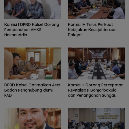
Komisi I DPRD Kalsel Dorong
Komisi IV Terus Perkuat
Pembenahan AMKS
Kebijakan Kesejahteraan
Hasanuddin
Rakyat
‎DPRD Kalsel Optimalkan Aset
‎Komisi III Dorong Percepatan
Badan Penghubung demi
Revitalisasi Banjarbakula
PAD
dan Penanganan Sungai
Batola