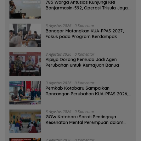
785 Warga Antusias Kunjungi KRI
Banjarmasin-592, Operasi Trisula Jaya
Tinggalkan Kesan di Kotabaru
3 Agustus 2026
0 Komentar
‎Banggar Matangkan KUA-PPAS 2027,
Fokus pada Program Berdampak
3 Agustus 2026
0 Komentar
‎Alpiya Dorong Pemuda Jadi Agen
Perubahan untuk Kemajuan Banua ‎
3 Agustus 2026
0 Komentar
Pemkab Kotabaru Sampaikan
Rancangan Perubahan KUA-PPAS 2026,
PAD Diproyeksi Rp557,7 Miliar
3 Agustus 2026
0 Komentar
GOW Kotabaru Soroti Pentingnya
Kesehatan Mental Perempuan dalam
Pertemuan Rutin
2 Agustus 2026
0 Komentar