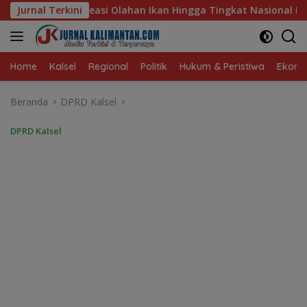
Langsung
Ikan Hingga Tingkat Nasional Pada Lomba Masak Serba Ikan
Jurnal Terkini
ke
konten
Home
Kalsel
Regional
Politik
Hukum & Peristiwa
Ekonom
Beranda
DPRD Kalsel
DPRD Kalsel