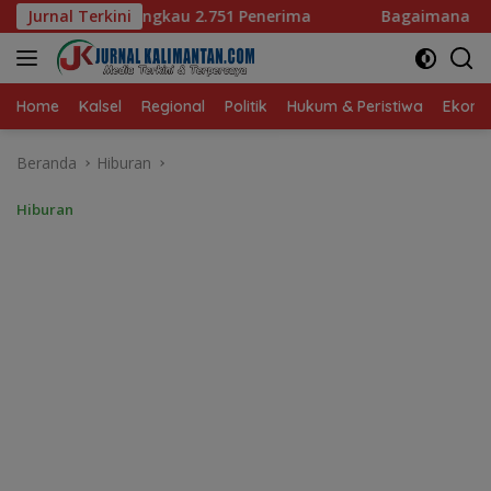
Langsung
Penerima
Jurnal Terkini
Bagaimana KIP Hadapi Deepfake dan Hoaks?
ke
konten
Home
Kalsel
Regional
Politik
Hukum & Peristiwa
Ekonom
Beranda
Hiburan
Hiburan