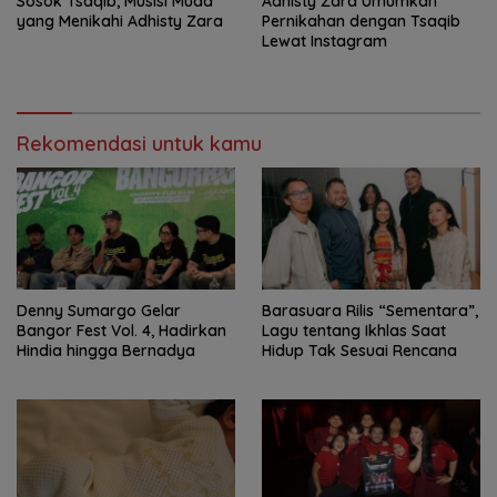
Sosok Tsaqib, Musisi Muda
Adhisty Zara Umumkan
yang Menikahi Adhisty Zara
Pernikahan dengan Tsaqib
Lewat Instagram
Rekomendasi untuk kamu
Denny Sumargo Gelar
Barasuara Rilis “Sementara”,
Bangor Fest Vol. 4, Hadirkan
Lagu tentang Ikhlas Saat
Hindia hingga Bernadya
Hidup Tak Sesuai Rencana