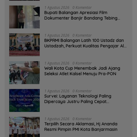
1 Agustus 2026
0 Komentar
Bupati Balangan Apresiasi Film
Dokumenter Banjir Bandang Tebing
Tinggi sebagai Media Edukasi
1 Agustus 2026
0 Komentar
BKPRMI Balangan Latih 100 Ustadz dan
Ustadzah, Perkuat Kualitas Pengajar Al-
Qur’an
1 Agustus 2026
0 Komentar
Wali Kota Cup Menembak Jadi Ajang
Seleksi Atlet Kalsel Menuju Pra-PON
1 Agustus 2026
0 Komentar
Survei: Layanan Teknologi Paling
Dipercaya Justru Paling Cepat
Ditinggalkan Saat Bermasalah
1 Agustus 2026
0 Komentar
‎Terpilih Secara Aklamasi, Hj Ananda
Resmi Pimpin PMI Kota Banjarmasin