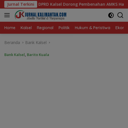
Langsung
 Dorong Pembenahan AMKS Hasanuddin
Jurnal Terkini
Ketua TP PKK Ka
ke
konten
Home
Kalsel
Regional
Politik
Hukum & Peristiwa
Ekonom
Beranda
Bank Kalsel
Bank Kalsel
,
Barito Kuala