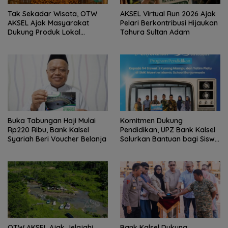
Tak Sekadar Wisata, OTW
AKSEL Virtual Run 2026 Ajak
AKSEL Ajak Masyarakat
Pelari Berkontribusi Hijaukan
Dukung Produk Lokal
Tahura Sultan Adam
Tabalong
Buka Tabungan Haji Mulai
Komitmen Dukung
Rp220 Ribu, Bank Kalsel
Pendidikan, UPZ Bank Kalsel
Syariah Beri Voucher Belanja
Salurkan Bantuan bagi Siswa
Prasejahtera
OTW AKSEL Ajak Jelajahi
Bank Kalsel Dukung