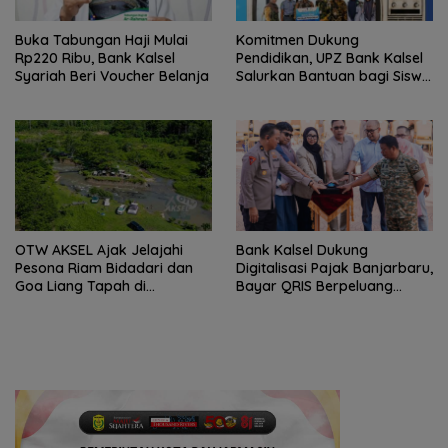
Buka Tabungan Haji Mulai
Komitmen Dukung
Rp220 Ribu, Bank Kalsel
Pendidikan, UPZ Bank Kalsel
Syariah Beri Voucher Belanja
Salurkan Bantuan bagi Siswa
Prasejahtera
OTW AKSEL Ajak Jelajahi
Bank Kalsel Dukung
Pesona Riam Bidadari dan
Digitalisasi Pajak Banjarbaru,
Goa Liang Tapah di
Bayar QRIS Berpeluang
Tabalong
Dapat Umrah