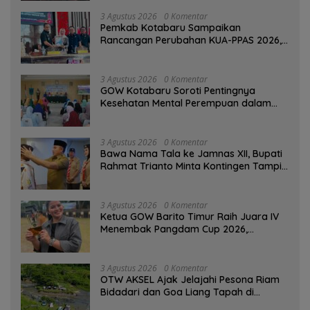
3 Agustus 2026
0 Komentar
Pemkab Kotabaru Sampaikan
Rancangan Perubahan KUA-PPAS 2026,
PAD Diproyeksi Rp557,7 Miliar
3 Agustus 2026
0 Komentar
GOW Kotabaru Soroti Pentingnya
Kesehatan Mental Perempuan dalam
Pertemuan Rutin
3 Agustus 2026
0 Komentar
Bawa Nama Tala ke Jamnas XII, Bupati
Rahmat Trianto Minta Kontingen Tampil
Percaya Diri
3 Agustus 2026
0 Komentar
Ketua GOW Barito Timur Raih Juara IV
Menembak Pangdam Cup 2026,
Bersaing dengan Pimpinan TNI-Polri
3 Agustus 2026
0 Komentar
OTW AKSEL Ajak Jelajahi Pesona Riam
Bidadari dan Goa Liang Tapah di
Tabalong