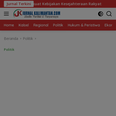
Langsung
ijakan Kesejahteraan Rakyat
Jurnal Terkini
Baru 10 Persen, Aktivasi 
ke
konten
Home
Kalsel
Regional
Politik
Hukum & Peristiwa
Ekonom
Beranda
Politik
Politik