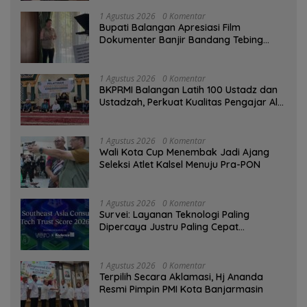
1 Agustus 2026
0 Komentar
Bupati Balangan Apresiasi Film
Dokumenter Banjir Bandang Tebing
Tinggi sebagai Media Edukasi
1 Agustus 2026
0 Komentar
BKPRMI Balangan Latih 100 Ustadz dan
Ustadzah, Perkuat Kualitas Pengajar Al-
Qur’an
1 Agustus 2026
0 Komentar
Wali Kota Cup Menembak Jadi Ajang
Seleksi Atlet Kalsel Menuju Pra-PON
1 Agustus 2026
0 Komentar
Survei: Layanan Teknologi Paling
Dipercaya Justru Paling Cepat
Ditinggalkan Saat Bermasalah
1 Agustus 2026
0 Komentar
‎Terpilih Secara Aklamasi, Hj Ananda
Resmi Pimpin PMI Kota Banjarmasin