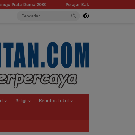
lajar Balangan Terima Program Indonesia Pintar, Rifqinizamy
nd
Religi
Kearifan Lokal