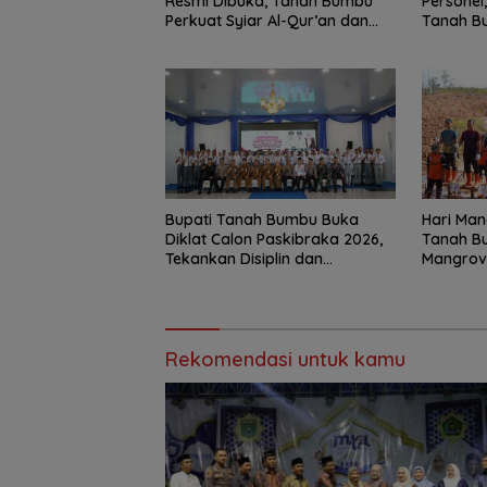
Resmi Dibuka, Tanah Bumbu
Personel
Perkuat Syiar Al-Qur’an dan
Tanah Bu
Generasi Qurani
Bupati Tanah Bumbu Buka
Hari Man
Diklat Calon Paskibraka 2026,
Tanah B
Tekankan Disiplin dan
Mangrove
Integritas
Mendata
Rekomendasi untuk kamu