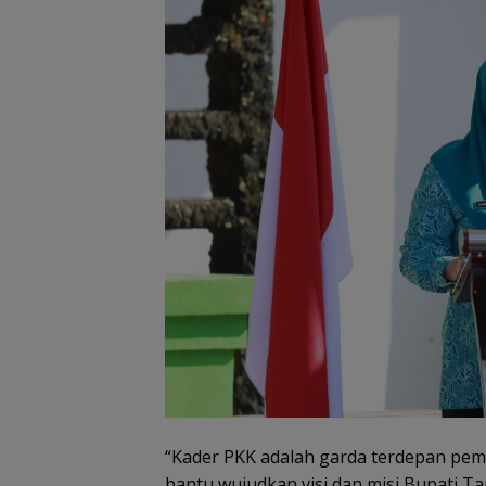
“Kader PKK adalah garda terdepan pem
bantu wujudkan visi dan misi Bupati