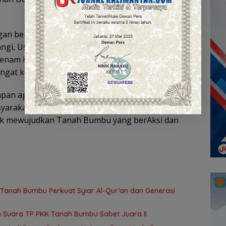
an berbagai perlombaan, antara lain cerdas
elangi, Usaha Peningkatan Pendapatan Keluarga
Senam Kreasi Cuci Tangan. Perlombaan ini
t kompetisi sehat dan kreativitas kader.
apan agar kegiatan ini mampu memperkuat sinergi
asyarakat. “Semoga tumbuh semangat baru dan
ntuk mewujudkan Tanah Bumbu yang berAksi dan
anah Bumbu Perkuat Syiar Al-Qur’an dan Generasi
 Suara TP PKK Tanah Bumbu Sabet Juara II