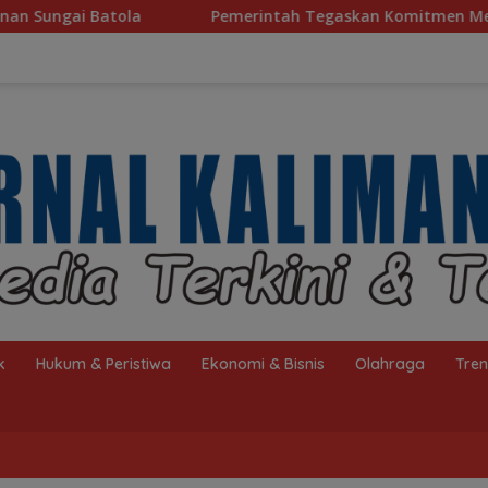
intah Tegaskan Komitmen Menuju Piala Dunia 2030
Pe
k
Hukum & Peristiwa
Ekonomi & Bisnis
Olahraga
Tre