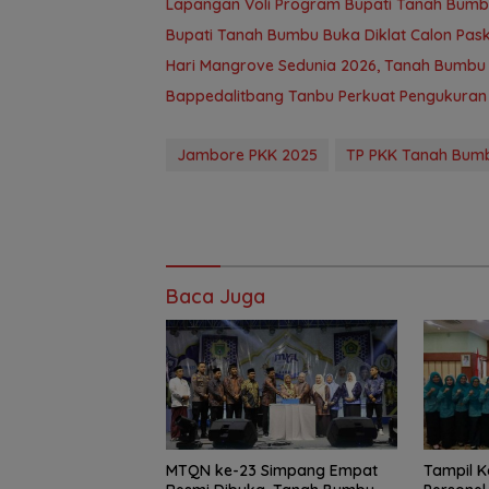
Lapangan Voli Program Bupati Tanah Bum
Bupati Tanah Bumbu Buka Diklat Calon Paski
Hari Mangrove Sedunia 2026, Tanah Bumb
Bappedalitbang Tanbu Perkuat Pengukuran 
Jambore PKK 2025
TP PKK Tanah Bum
Baca Juga
MTQN ke-23 Simpang Empat
Tampil 