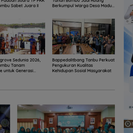
, Paduan Suara TP PKK
Tanah Bumbu Jadi Ruang
mbu Sabet Juara II
Berkumpul Warga Desa Madu
Retno
grove Sedunia 2026,
Bappedalitbang Tanbu Perkuat
umbu Tanam
Pengukuran Kualitas
 untuk Generasi
Kehidupan Sosial Masyarakat
ng