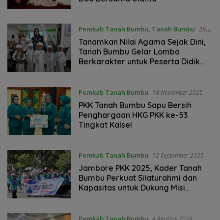
Pemkab Tanah Bumbu
,
Tanah Bumbu
28
November 2025
Tanamkan Nilai Agama Sejak Dini,
Tanah Bumbu Gelar Lomba
Berkarakter untuk Peserta Didik
dan Pendidik PAUD
Pemkab Tanah Bumbu
14 November 2025
PKK Tanah Bumbu Sapu Bersih
Penghargaan HKG PKK ke-53
Tingkat Kalsel
Pemkab Tanah Bumbu
12 September 2025
Jambore PKK 2025, Kader Tanah
Bumbu Perkuat Silaturahmi dan
Kapasitas untuk Dukung Misi
Daerah
Pemkab Tanah Bumbu
4 Agustus 2025