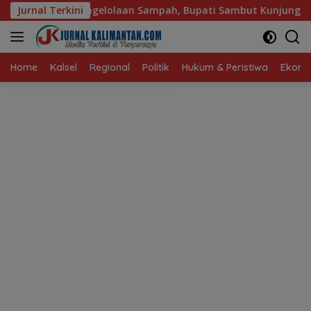
Langsung
laan Sampah, Bupati Sambut Kunjungan Istri Menteri LH
Jurnal Terkini
ke
konten
Home
Kalsel
Regional
Politik
Hukum & Peristiwa
Ekonom