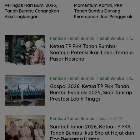
Peringati Hari Bumi 2026,
Momentum Kartini, PKK
Tanah Bumbu Canangkan
Tanah Bumbu Dorong
Aksi Lingkungan
Perempuan Jadi Penggerak
Berkelanjutan
Pembangunan
Pemkab Tanah Bumbu
,
Tanah Bumbu
17
Februari 2026
Ketua TP PKK Tanah Bumbu :
Saatnya Potensi Ikan Lokal Tembus
Pasar Nasional
Pemkab Tanah Bumbu
,
Tanah Bumbu
10
Februari 2026
Gaspol 2026! Ketua TP PKK Tanah
Bumbu Evaluasi 2025, Siap Tancap
Prestasi Lebih Tinggi
Pemkab Tanah Bumbu
1 Januari 2026
Sambut Tahun 2026, Ketua TP PKK
Tanah Bumbu Ikuti Sholat Hajat dan
Doa Bersama Ulama